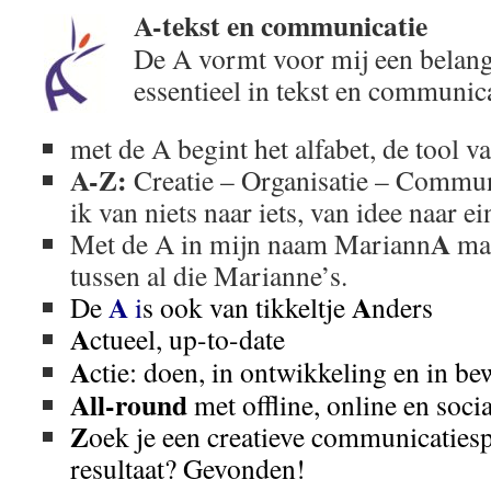
A-tekst en communicatie
De A vormt voor mij een belangri
essentieel in tekst en communica
met de A begint het alfabet, de tool va
A-Z:
Creatie – Organisatie – Communi
ik van niets naar iets, van idee naar ei
A
Met de A in mijn naam Mariann
maa
tussen al die Marianne’s.
A
A
De
i
s ook van tikkeltje
nders
A
ctueel, up-to-date
A
ctie: doen, in ontwikkeling en in be
All-round
met offline, online en soci
Z
oek je een creatieve communicatiespe
resultaat? Gevonden!