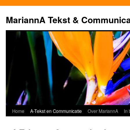
MariannA Tekst & Communica
Ga
Home
A-Tekst en Communicatie
Over MariannA
In
naar