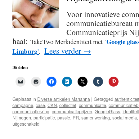
Voor innovatieve comm
communicatiebureau m
Communicatieprijs Ni
haal:
Google glas
TakeTwo Merkidentiteit met ‘
Lees verder
→
Limburg
’
.
Dit delen:
Geplaatst in
Diverse artikelen Marianna
|
Getagged
authenticitei
campagne
,
case
,
CKN
,
collectief
,
communicatie
,
communicatieb
communicatiekring
,
communicatieprijzen
,
GoogleGlass
,
identiteit
Nijmegen
,
participatie
,
passie
,
PR
,
samenwerking
,
social media
voor
uitgeschakeld
Communicatieprijs
signaal