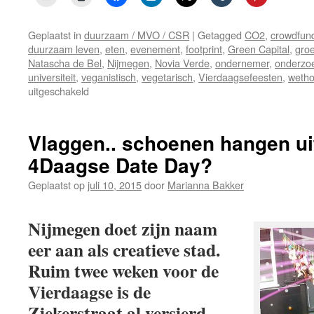
Geplaatst in
duurzaam / MVO / CSR
|
Getagged
CO2
,
crowdfun
duurzaam leven
,
eten
,
evenement
,
footprint
,
Green Capital
,
gro
Natascha de Bel
,
Nijmegen
,
Novia Verde
,
ondernemer
,
onderzo
universiteit
,
veganistisch
,
vegetarisch
,
Vierdaagsefeesten
,
wetho
voor
uitgeschakeld
Novia
Verde
wint
Vlaggen.. schoenen hangen uit
prijs
4Daagse Date Day?
duurzame
horeca
Geplaatst op
juli 10, 2015
door
Marianna Bakker
tijdens
Vierdaagsefeesten
Nijmegen doet zijn naam
eer aan als creatieve stad.
Ruim twee weken voor de
Vierdaagse is de
Ziekerstraat al versierd