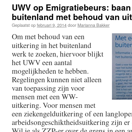
communicatiebureaus?
UWV op Emigratiebeurs: baan
buitenland met behoud van ui
Geplaatst op
februari 9, 2014
door
Marianna Bakker
Om met behoud van een
uitkering in het buitenland
werk te zoeken, hiervoor blijkt
het UWV een aantal
mogelijkheden te hebben.
Regelingen kunnen niet alleen
van toepassing zijn voor
mensen met een WW-
uitkering. Voor mensen met
een ziekengelduitkering of een langlop
arbeidsongeschiktheidsuitkering zijn e
Wil je als ZZP-er over de grens in een a