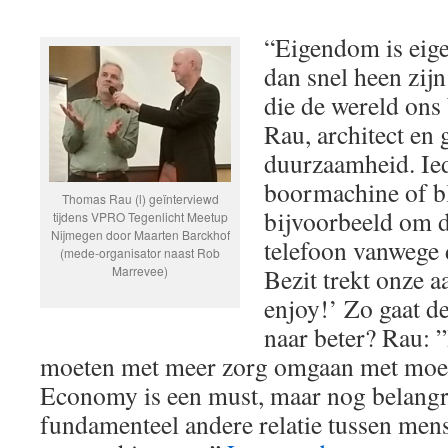
“Eigendom is eig
dan snel heen zij
die de wereld ons
Rau, architect en 
duurzaamheid. Ied
boormachine of b
Thomas Rau (l) geïnterviewd
bijvoorbeeld om d
tijdens VPRO Tegenlicht Meetup
Nijmegen door Maarten Barckhof
telefoon vanwege 
(mede-organisator naast Rob
Marrevee)
Bezit trekt onze a
enjoy!’ Zo gaat 
naar beter? Rau: 
moeten met meer zorg omgaan met moed
Economy is een must, maar nog belangri
fundamenteel andere relatie tussen men