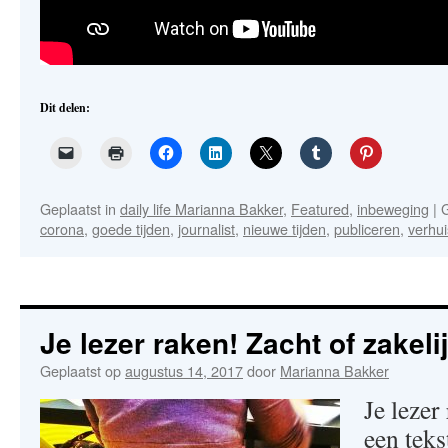
Dit delen:
Geplaatst in
daily life Marianna Bakker
,
Featured
,
inbeweging
|
corona
,
goede tijden
,
journalist
,
nieuwe tijden
,
publiceren
,
verhu
Je lezer raken! Zacht of zakeli
Geplaatst op
augustus 14, 2017
door
Marianna Bakker
Je lezer
een teks