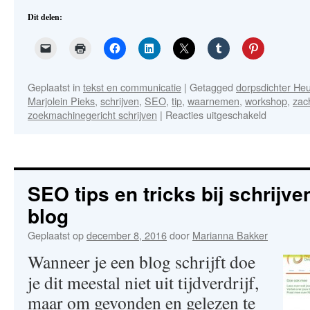
Dit delen:
Geplaatst in
tekst en communicatie
|
Getagged
dorpsdichter H
Marjolein Pieks
,
schrijven
,
SEO
,
tip
,
waarnemen
,
workshop
,
zac
voor
zoekmachinegericht schrijven
|
Reacties uitgeschakeld
Je
lezer
raken!
Zacht
of
SEO tips en tricks bij schrijv
zakelijk
blog
schrijven?
Geplaatst op
december 8, 2016
door
Marianna Bakker
Wanneer je een blog schrijft doe
je dit meestal niet uit tijdverdrijf,
maar om gevonden en gelezen te