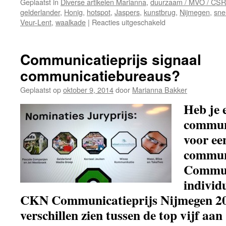
Geplaatst in
Diverse artikelen Marianna
,
duurzaam / MVO / CSR
gelderlander
,
Honig
,
hotspot
,
Jaspers
,
kunstbrug
,
Nijmegen
,
sne
voor
Veur-Lent
,
waalkade
|
Reacties uitgeschakeld
Snelbinderbrug
Nijmegen
als
Communicatieprijs signaal
kunstzinnige
communicatiebureaus?
hotspot
en
Geplaatst op
oktober 9, 2014
door
Marianna Bakker
boulevard?
Heb je 
commun
voor ee
commun
Commun
individu
CKN Communicatieprijs Nijmegen 201
verschillen zien tussen de top vijf aan