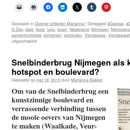
Geplaatst in
Diverse artikelen Marianna
|
Getagged
4Daagse
,
4
D-Day
,
date
,
feest
,
loop
,
lopen
,
Nederland
,
Nijmegen
,
Nijmegen
samenhorigheid
,
schoenen
,
verbinden
,
Vierdaagse
,
Vierdaagse
voor
uitgeschakeld
Vlaggen..
schoenen
hangen
Snelbinderbrug Nijmegen als 
uit:
hotspot en boulevard?
Cinderella
4Daagse
Geplaatst op
mei 18, 2015
door
Marianna Bakker
Date
Day?
Om van de Snelbinderbrug een
kunstzinnige boulevard en
verrassende verbinding tussen
de mooie oevers van Nijmegen
te maken (Waalkade, Veur-