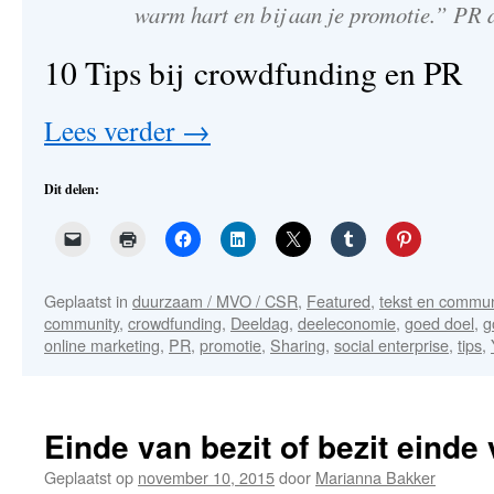
warm hart en bij aan je promotie.” PR 
10 Tips bij crowdfunding en PR
Lees verder
→
Dit delen:
Geplaatst in
duurzaam / MVO / CSR
,
Featured
,
tekst en commun
community
,
crowdfunding
,
Deeldag
,
deeleconomie
,
goed doel
,
g
online marketing
,
PR
,
promotie
,
Sharing
,
social enterprise
,
tips
,
Einde van bezit of bezit einde
Geplaatst op
november 10, 2015
door
Marianna Bakker