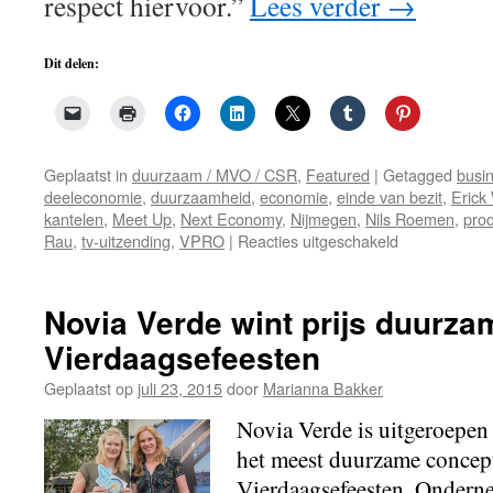
respect hiervoor.”
Lees verder
→
Dit delen:
Geplaatst in
duurzaam / MVO / CSR
,
Featured
|
Getagged
busi
deeleconomie
,
duurzaamheid
,
economie
,
einde van bezit
,
Erick
kantelen
,
Meet Up
,
Next Economy
,
Nijmegen
,
Nils Roemen
,
pro
voor
Rau
,
tv-uitzending
,
VPRO
|
Reacties uitgeschakeld
Einde
van
bezit
Novia Verde wint prijs duurza
of
Vierdaagsefeesten
bezit
einde
Geplaatst op
juli 23, 2015
door
Marianna Bakker
van
wereld?
Novia Verde is uitgeroepen
het meest duurzame concept
Vierdaagsefeesten. Onderne