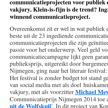
communicatieprojecten voor publiek e
vakjury. Klein-is-fijn is de trend? In
winnend communicatieproject.
Overeenkomst zit er wel in wat publiek 
beste uit de 23 ingediende communicati
communicatieprojecten die zijn geïniti
passie voor het onderwerp. Veel geld vo
communicatiecampagne lijkt geen garant
publieksprijs, uitgereikt door burgemee
Nijmegen, ging naar het literair festival:
Het festival is zonder budget tot stand 
van social media met als doel huiskam
Michael Me
vakjury, met als voorzitter
Communicatieprijs Nijmegen 2014 toe a
uit de Wolfskuil
’
. In dit project van K