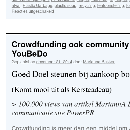
afval
,
Plastic Garbage
,
plastic soup
,
recycling
,
tentoonstelling
,
to
voor
Reacties uitgeschakeld
Lions
Club
Nijmegen
duurzaam
estafettestokje
Crowdfunding ook community 
Plastic
YouBeDo
Soup
project
Geplaatst op
december 21, 2014
door
Marianna Bakker
Goed Doel steunen bij aankoop 
(Komt mooi uit als Kerstcadeau)
> 100.000 views van artikel MariannA 
communicatie site PowerPR
Crowdfunding is meer dan een middel om