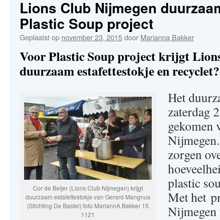
Lions Club Nijmegen duurzaam
Plastic Soup project
Geplaatst op
november 23, 2015
door
Marianna Bakker
Voor Plastic Soup project krijgt Lio
duurzaam estafettestokje en recyclet?
Het duurza
zaterdag 
gekomen v
Nijmegen.
zorgen ov
hoeveelhei
plastic s
Cor de Beijer (Lions Club Nijmegen) krijgt
Met het pr
duurzaam estafettestokje van Gerard Mangnus
(Stichting De Bastei) foto MariannA Bakker 15
Nijmegen 
1121