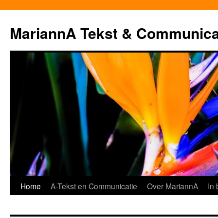
MariannA Tekst & Communica
Ga
Home
A-Tekst en Communicatie
Over MariannA
In
naar