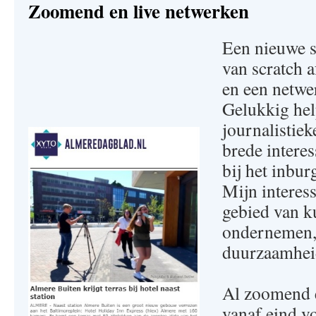
Zoomend en live netwerken
Een nieuwe s
van scratch a
en een netw
Gelukkig he
journalistie
brede interes
bij het inbur
Mijn interess
gebied van ku
ondernemen, 
duurzaamhei
Al zoomend e
vanaf eind v