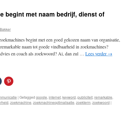
e begint met naam bedrijf, dienst of
Bakker
zoekmachines begint met een goed gekozen naam van organisatie,
en remarkable naam tot goede vindbaarheid in zoekmachines?
 advies en coach als zoekwoord? Ai, dan zul …
Lees verder
→
ommunicatie
|
Getagged
google
,
internet
,
keyword
,
publiciteit
,
remarkable
,
arheid
,
zoekmachine
,
zoekmachineoptimalisatie
,
zoekterm
,
zoekwoord
|