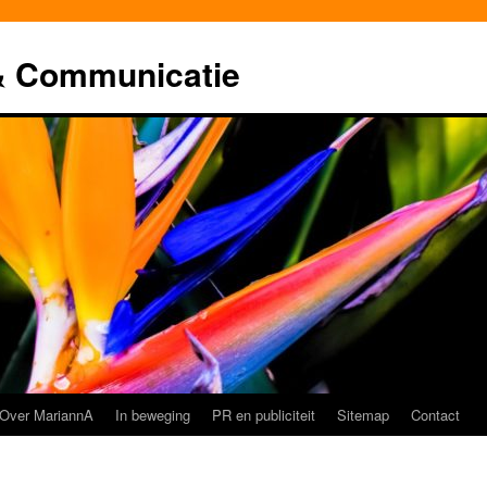
& Communicatie
Over MariannA
In beweging
PR en publiciteit
Sitemap
Contact