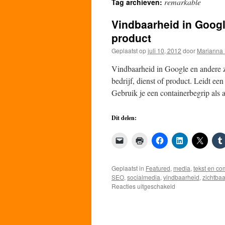
remarkable
Tag archieven:
de
Vindbaarheid in Googl
inhoud
product
Geplaatst op
juli 10, 2012
door
Marianna 
Vindbaarheid in Google en andere 
bedrijf, dienst of product. Leidt e
Gebruik je een containerbegrip als
Dit delen:
Geplaatst in
Featured
,
media
,
tekst en c
SEO
,
socialmedia
,
vindbaarheid
,
zichtba
voor
Reacties uitgeschakeld
Vindbaarheid
in
Google
begint