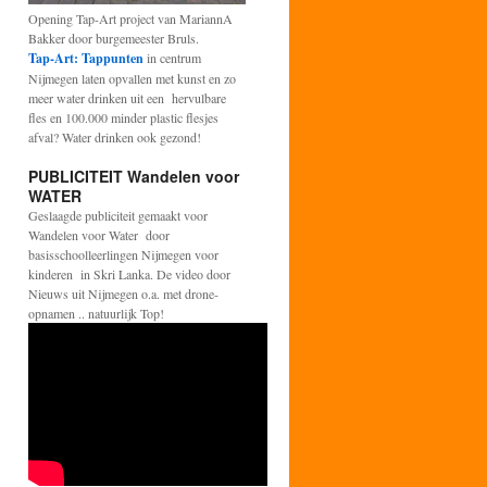
Opening Tap-Art project van MariannA
Bakker door burgemeester Bruls.
Tap-Art: Tappunten
in centrum
Nijmegen laten opvallen met kunst en zo
meer water drinken uit een hervulbare
fles en 100.000 minder plastic flesjes
afval? Water drinken ook gezond!
PUBLICITEIT Wandelen voor
WATER
Geslaagde publiciteit gemaakt voor
Wandelen voor Water door
basisschoolleerlingen Nijmegen voor
kinderen in Skri Lanka. De video door
Nieuws uit Nijmegen o.a. met drone-
opnamen .. natuurlijk Top!