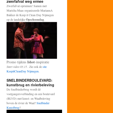
zwerfafval weg ermee
Zwerfafval opruimen! Samen met
Marisha Maas organiseerde MariannA
Bakker de Keep it Clean Day Nijmegen
op de landelijke
Opschoondag
.
Ishot
Promo tijdens
-inspiratie
Start video 03.15 .
Zie ook de
site
KeepitCleanDay Nijmegen.
SNELBINDERBOULEVARD:
kunstbrug en rivierbeleving
De Snelbinderbrug wordt dé
voetgangersverbinding en een boulevard
(BLVD) met kunst- en Waalbeleving
boven de rivier de Waal?
Snelbinder
Kunstbrug
?