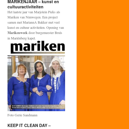
MARIKENJAAR – kunst en
cultuuractiviteiten
Het laatste jaar van Marjolein Pieks als
Mariken van Nimwegen. Een project
samen met MariannA Bakker met veel
kunst en cultuur activiteiten. Opening van
Marikenweek
door burgemeester Bruls
in Mariënberg kapel.
Foto Gerie Sandmann
KEEP IT CLEAN DAY –