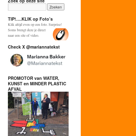
Zoek op deze site
TIP!….KLIK op Foto’s
Klik altijd even op een foto. Surprise!
Soms brengt deze je direct
naar een site of video.
Check X @mariannatekst
PROMOTOR van WATER,
KUNST en MINDER PLASTIC
AFVAL