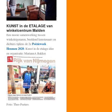
KUNST in de ETALAGE van
winkelcentrum Malden
Een mooie samenwerking tussen
winkeleigenaren, beeldend kunstenaars en
dichters tijdens de 2e
Poëzieweek
Heumen 2020
. Kunst in de etalage-idee
en organisatie: MariannA Bakker.
Foto: Theo Peeters