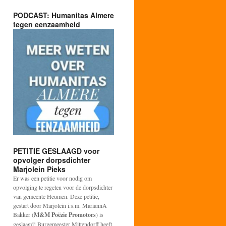
PODCAST: Humanitas Almere
tegen eenzaamheid
PETITIE GESLAAGD voor
opvolger dorpsdichter
Marjolein Pieks
Er was een petitie voor nodig om
opvolging te regelen voor de dorpsdichter
van gemeente Heumen. Deze petitie,
gestart door Marjolein i.s.m. MariannA
Bakker (
M&M Poëzie Promotors
) is
geslaagd! Burgemeester Mittendorff heeft