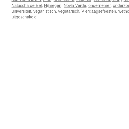
Natascha de Bel
,
Nijmegen
,
Novia Verde
,
ondernemer
,
onderzo
universiteit
,
veganistisch
,
vegetarisch
,
Vierdaagsefeesten
,
wetho
voor
uitgeschakeld
Novia
Verde
wint
prijs
duurzame
horeca
tijdens
Vierdaagsefeesten