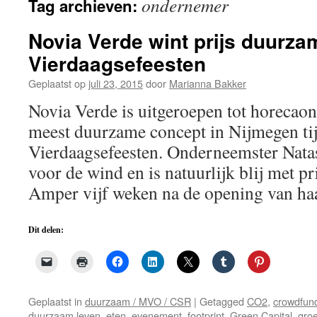
ondernemer
Tag archieven:
de
inhoud
Novia Verde wint prijs duurza
Vierdaagsefeesten
Geplaatst op
juli 23, 2015
door
Marianna Bakker
Novia Verde is uitgeroepen tot horecao
meest duurzame concept in Nijmegen ti
Vierdaagsefeesten. Onderneemster Natas
voor de wind en is natuurlijk blij met p
Amper vijf weken na de opening van h
Dit delen:
Geplaatst in
duurzaam / MVO / CSR
|
Getagged
CO2
,
crowdfun
duurzaam leven
,
eten
,
evenement
,
footprint
,
Green Capital
,
gro