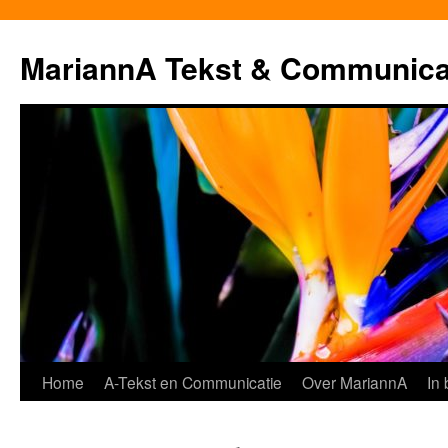
MariannA Tekst & Communica
Ga
Home
A-Tekst en Communicatie
Over MariannA
In
naar