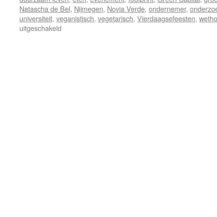
Natascha de Bel
,
Nijmegen
,
Novia Verde
,
ondernemer
,
onderzo
universiteit
,
veganistisch
,
vegetarisch
,
Vierdaagsefeesten
,
wetho
voor
uitgeschakeld
Novia
Verde
wint
prijs
duurzame
horeca
tijdens
Vierdaagsefeesten