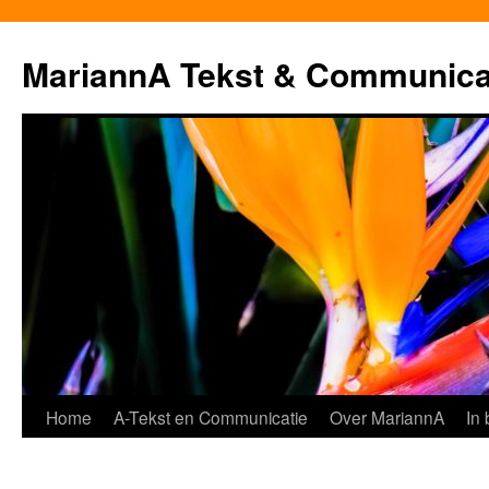
MariannA Tekst & Communica
Ga
Home
A-Tekst en Communicatie
Over MariannA
In
naar