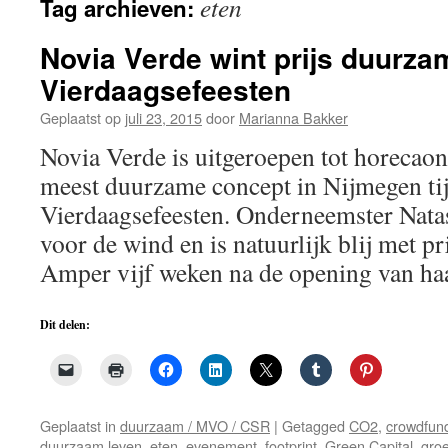
eten
Tag archieven:
de
inhoud
Novia Verde wint prijs duurza
Vierdaagsefeesten
Geplaatst op
juli 23, 2015
door
Marianna Bakker
Novia Verde is uitgeroepen tot horecao
meest duurzame concept in Nijmegen ti
Vierdaagsefeesten. Onderneemster Natas
voor de wind en is natuurlijk blij met p
Amper vijf weken na de opening van h
Dit delen:
Geplaatst in
duurzaam / MVO / CSR
|
Getagged
CO2
,
crowdfun
duurzaam leven
,
eten
,
evenement
,
footprint
,
Green Capital
,
gro