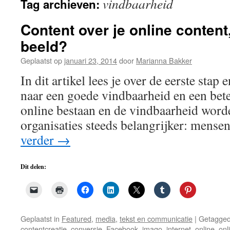
vindbaarheid
Tag archieven:
de
inhoud
Content over je online content
beeld?
Geplaatst op
januari 23, 2014
door
Marianna Bakker
In dit artikel lees je over de eerste stap 
naar een goede vindbaarheid en een bete
online bestaan en de vindbaarheid word
organisaties steeds belangrijker: mens
verder
→
Dit delen:
Geplaatst in
Featured
,
media
,
tekst en communicatie
|
Getagge
contentcreatie
,
conversie
,
Facebook
,
imago
,
internet
,
online
,
onl