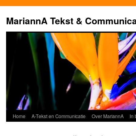
MariannA Tekst & Communica
Ga
Home
A-Tekst en Communicatie
Over MariannA
In
naar