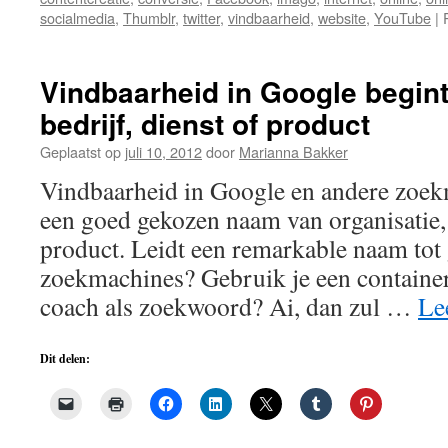
socialmedia
,
Thumblr
,
twitter
,
vindbaarheid
,
website
,
YouTube
|
Vindbaarheid in Google begin
bedrijf, dienst of product
Geplaatst op
juli 10, 2012
door
Marianna Bakker
Vindbaarheid in Google en andere zoek
een goed gekozen naam van organisatie, 
product. Leidt een remarkable naam tot
zoekmachines? Gebruik je een container
coach als zoekwoord? Ai, dan zul …
Le
Dit delen: