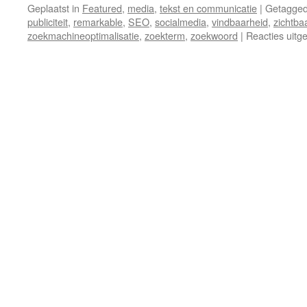
Geplaatst in
Featured
,
media
,
tekst en communicatie
|
Getagge
publiciteit
,
remarkable
,
SEO
,
socialmedia
,
vindbaarheid
,
zichtba
zoekmachineoptimalisatie
,
zoekterm
,
zoekwoord
|
Reacties uitg