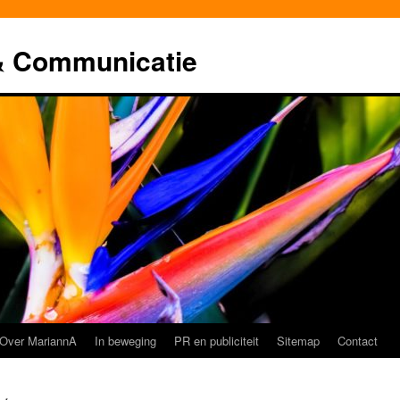
& Communicatie
Over MariannA
In beweging
PR en publiciteit
Sitemap
Contact