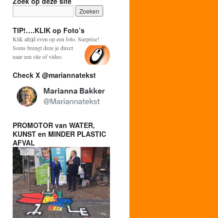
Zoek op deze site
TIP!….KLIK op Foto’s
Klik altijd even op een foto. Surprise!
Soms brengt deze je direct
naar een site of video.
Check X @mariannatekst
PROMOTOR van WATER,
KUNST en MINDER PLASTIC
AFVAL