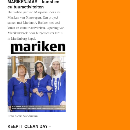
MARIKENJAAR – kunst en
cultuuractiviteiten
Het laatste jaar van Marjolein Pieks als
Mariken van Nimwegen. Een project
samen met MariannA Bakker met veel
kunst en cultuur activiteiten. Opening van
Marikenweek
door burgemeester Bruls
in Mariënberg kapel.
Foto Gerie Sandmann
KEEP IT CLEAN DAY –