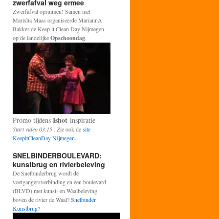
zwerfafval weg ermee
Zwerfafval opruimen! Samen met
Marisha Maas organiseerde MariannA
Bakker de Keep it Clean Day Nijmegen
op de landelijke
Opschoondag
.
Ishot
Promo tijdens
-inspiratie
Start video 03.15 .
Zie ook de
site
KeepitCleanDay Nijmegen.
SNELBINDERBOULEVARD:
kunstbrug en rivierbeleving
De Snelbinderbrug wordt dé
voetgangersverbinding en een boulevard
(BLVD) met kunst- en Waalbeleving
boven de rivier de Waal?
Snelbinder
Kunstbrug
?