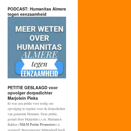
PODCAST: Humanitas Almere
tegen eenzaamheid
PETITIE GESLAAGD voor
opvolger dorpsdichter
Marjolein Pieks
Er was een petitie voor nodig om
opvolging te regelen voor de dorpsdichter
van gemeente Heumen. Deze petitie,
gestart door Marjolein i.s.m. MariannA
Bakker (
M&M Poëzie Promotors
) is
geslaagd! Burgemeester Mittendorff heeft