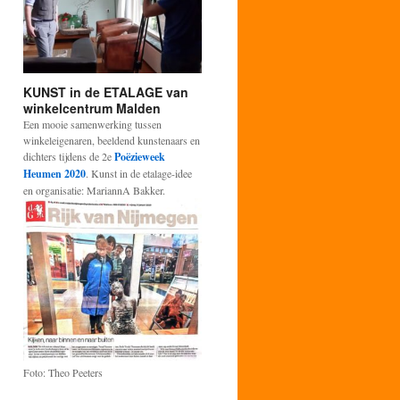
KUNST in de ETALAGE van
winkelcentrum Malden
Een mooie samenwerking tussen
winkeleigenaren, beeldend kunstenaars en
dichters tijdens de 2e
Poëzieweek
Heumen 2020
. Kunst in de etalage-idee
en organisatie: MariannA Bakker.
Foto: Theo Peeters