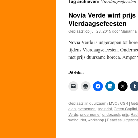
Vierdaagsefeesten
Tag archieven:
de
Novia Verde wint prij
inhoud
Vierdaagsefeesten
Geplaatst op
juli 23, 2015
door
Marianna 
Novia Verde is uitgeroepen tot ho
tijdens Vierdaagsefeesten. Ondernee
met prijs duurzame horeca. Amper
Dit delen:
Geplaatst in
duurzaam / MVO / CSR
|
Get
eten
,
evenement
,
footprint
,
Green Capital
Verde
,
ondernemer
,
onderzoek
,
prijs
,
Rad
wethouder
,
workshop
|
Reacties uitgesch