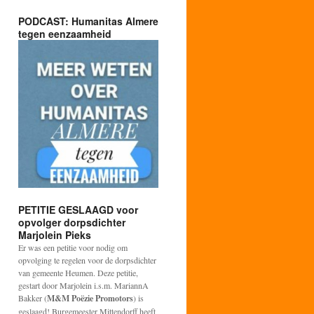
PODCAST: Humanitas Almere
tegen eenzaamheid
PETITIE GESLAAGD voor
opvolger dorpsdichter
Marjolein Pieks
Er was een petitie voor nodig om
opvolging te regelen voor de dorpsdichter
van gemeente Heumen. Deze petitie,
gestart door Marjolein i.s.m. MariannA
Bakker (
M&M Poëzie Promotors
) is
geslaagd! Burgemeester Mittendorff heeft