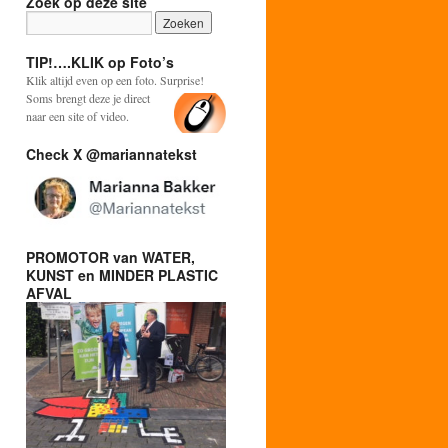
Zoek op deze site
TIP!….KLIK op Foto’s
Klik altijd even op een foto. Surprise!
Soms brengt deze je direct
naar een site of video.
Check X @mariannatekst
PROMOTOR van WATER,
KUNST en MINDER PLASTIC
AFVAL