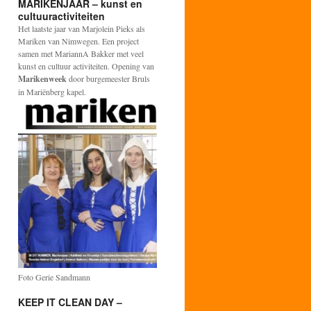
MARIKENJAAR – kunst en
cultuuractiviteiten
Het laatste jaar van Marjolein Pieks als
Mariken van Nimwegen. Een project
samen met MariannA Bakker met veel
kunst en cultuur activiteiten. Opening van
Marikenweek
door burgemeester Bruls
in Mariënberg kapel.
Foto Gerie Sandmann
KEEP IT CLEAN DAY –