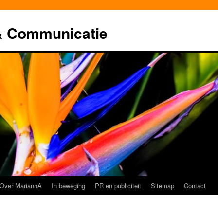
& Communicatie
Over MariannA
In beweging
PR en publiciteit
Sitemap
Contact