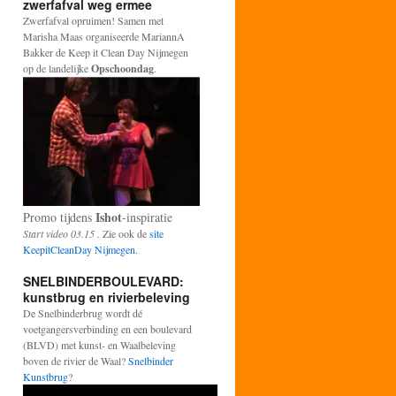
zwerfafval weg ermee
Zwerfafval opruimen! Samen met
Marisha Maas organiseerde MariannA
Bakker de Keep it Clean Day Nijmegen
op de landelijke
Opschoondag
.
Ishot
Promo tijdens
-inspiratie
Start video 03.15 .
Zie ook de
site
KeepitCleanDay Nijmegen.
SNELBINDERBOULEVARD:
kunstbrug en rivierbeleving
De Snelbinderbrug wordt dé
voetgangersverbinding en een boulevard
(BLVD) met kunst- en Waalbeleving
boven de rivier de Waal?
Snelbinder
Kunstbrug
?