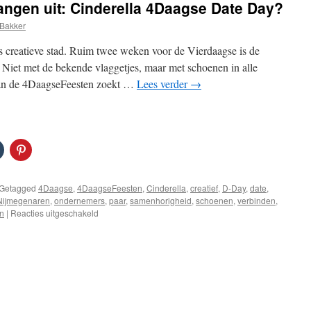
ngen uit: Cinderella 4Daagse Date Day?
prijs
duurzame
Bakker
horeca
tijdens
s creatieve stad. Ruim twee weken voor de Vierdaagse is de
Vierdaagsefeesten
s. Niet met de bekende vlaggetjes, maar met schoenen in alle
van de 4DaagseFeesten zoekt …
Lees verder
→
Getagged
4Daagse
,
4DaagseFeesten
,
Cinderella
,
creatief
,
D-Day
,
date
,
Nijmegenaren
,
ondernemers
,
paar
,
samenhorigheid
,
schoenen
,
verbinden
,
voor
n
|
Reacties uitgeschakeld
Vlaggen..
schoenen
hangen
uit:
Cinderella
4Daagse
Date