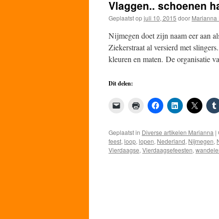
Vlaggen.. schoenen ha
Geplaatst op
juli 10, 2015
door
Marianna 
Nijmegen doet zijn naam eer aan al
Ziekerstraat al versierd met slinger
kleuren en maten. De organisatie 
Dit delen:
Geplaatst in
Diverse artikelen Marianna
|
feest
,
loop
,
lopen
,
Nederland
,
Nijmegen
,
Vierdaagse
,
Vierdaagsefeesten
,
wandele