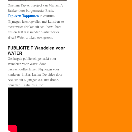
Opening Tap-Art project van MariannA
Bakker door burgemeester Bruls.
Tap-Art: Tappunten
in centrum
Nijmegen laten opvallen met kunst en zo
meer water drinken uit een hervulbare
fles en 100.000 minder plastic flesjes
afval? Water drinken ook gezond!
PUBLICITEIT Wandelen voor
WATER
Geslaagde publiciteit gemaakt voor
Wandelen voor Water door
basisschoolleerlingen Nijmegen voor
kinderen in Skri Lanka. De video door
Nieuws uit Nijmegen o.a. met drone-
opnamen .. natuurlijk Top!