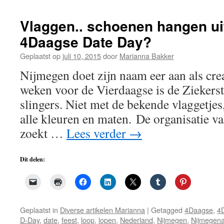
Vlaggen.. schoenen hangen uit
4Daagse Date Day?
Geplaatst op
juli 10, 2015
door
Marianna Bakker
Nijmegen doet zijn naam eer aan als cre
weken voor de Vierdaagse is de Ziekerst
slingers. Niet met de bekende vlaggetje
alle kleuren en maten. De organisatie 
zoekt …
Lees verder
→
Dit delen:
Geplaatst in
Diverse artikelen Marianna
|
Getagged
4Daagse
,
4
D-Day
,
date
,
feest
,
loop
,
lopen
,
Nederland
,
Nijmegen
,
Nijmegen