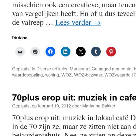
misschien ook een creatieve, maar te
van vergelijken heeft. En of u dus teveel
de valreep …
Lees verder
→
Dit delen:
Geplaatst in
Diverse artikelen Marianna
|
Getagged
gemeente
,
waardebepaling
,
woning
,
WOZ
,
WOZ-bezwaar
,
WOZ-waarde
|
70plus erop uit: muziek in caf
Geplaatst op
februari 19, 2012
door
Marianna Bakker
70plus erop uit: muziek in lokaal café
in de 70 zijn ze, maar ze zitten niet aan 
bejaardentehuis. Nee, ze zitten op dez