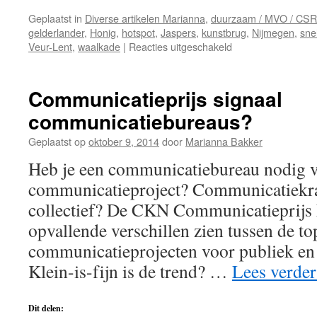
Geplaatst in
Diverse artikelen Marianna
,
duurzaam / MVO / CSR
gelderlander
,
Honig
,
hotspot
,
Jaspers
,
kunstbrug
,
Nijmegen
,
sne
voor
Veur-Lent
,
waalkade
|
Reacties uitgeschakeld
Snelbinderbrug
Nijmegen
als
Communicatieprijs signaal
kunstzinnige
communicatiebureaus?
hotspot
en
Geplaatst op
oktober 9, 2014
door
Marianna Bakker
boulevard?
Heb je een communicatiebureau nodig 
communicatieproject? Communicatiekrac
collectief? De CKN Communicatieprijs 
opvallende verschillen zien tussen de to
communicatieprojecten voor publiek en 
Klein-is-fijn is de trend? …
Lees verde
Dit delen: