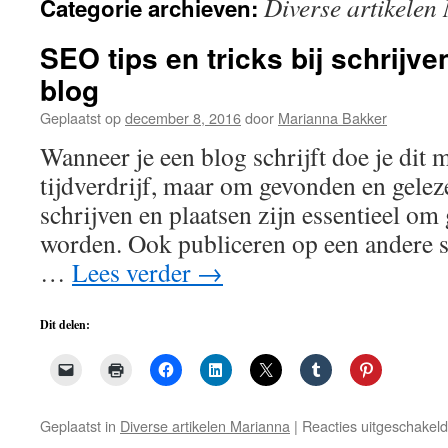
Diverse artikele
Categorie archieven:
de
inhoud
SEO tips en tricks bij schrijv
blog
Geplaatst op
december 8, 2016
door
Marianna Bakker
Wanneer je een blog schrijft doe je dit m
tijdverdrijf, maar om gevonden en gele
schrijven en plaatsen zijn essentieel om
worden. Ook publiceren op een andere s
…
Lees verder
→
Dit delen:
Geplaatst in
Diverse artikelen Marianna
|
Reacties uitgeschakeld