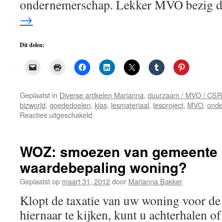
ondernemerschap. Lekker MVO bezig 
→
Dit delen:
Geplaatst in
Diverse artikelen Marianna
,
duurzaam / MVO / CSR
bizworld
,
goededoelen
,
klas
,
lesmateriaal
,
lesproject
,
MVO
,
ond
voor
Reacties uitgeschakeld
Adopteer
een
klas?
WOZ: smoezen van gemeente 
Donatie
waardebepaling woning?
te
onpas
Geplaatst op
maart 31, 2012
door
Marianna Bakker
bij
leerproject
Klopt de taxatie van uw woning voor d
jong
hiernaar te kijken, kunt u achterhalen 
ondernemen?