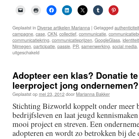
Geplaatst in
Diverse artikelen Marianna
|
Getagged
authenticitei
campagne
,
case
,
CKN
,
collectief
,
communicatie
,
communicatieb
communicatiekring
,
communicatieprijzen
,
GoogleGlass
,
identiteit
Nijmegen
,
participatie
,
passie
,
PR
,
samenwerking
,
social media
voor
uitgeschakeld
Communicatieprijs
signaal
communicatiebureaus?
Adopteer een klas? Donatie te
leerproject jong ondernemen?
Geplaatst op
mei 23, 2012
door
Marianna Bakker
Stichting Bizworld koppelt onder meer 
bedrijfsleven en laat jeugd kennismak
mooi project en streven. Een onderneme
adopteren en wordt zo betrokken bij de 