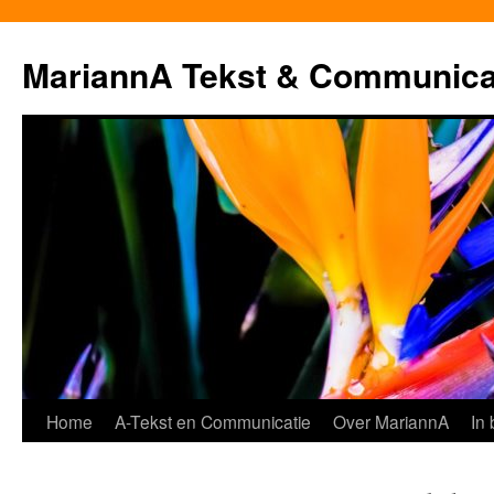
MariannA Tekst & Communica
Ga
Home
A-Tekst en Communicatie
Over MariannA
In
naar