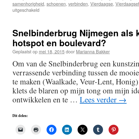
samenhorigheid
,
schoenen
,
verbinden
,
Vierdaagse
,
Vierdaagse
voor
uitgeschakeld
Vlaggen..
schoenen
hangen
Snelbinderbrug Nijmegen als 
uit:
hotspot en boulevard?
Cinderella
4Daagse
Geplaatst op
mei 18, 2015
door
Marianna Bakker
Date
Day?
Om van de Snelbinderbrug een kunstzin
verrassende verbinding tussen de mooi
te maken (Waalkade, Veur-Lent, Honig) 
klets de blaren op mijn tong om mijn id
ontwikkelen en te …
Lees verder
→
Dit delen: