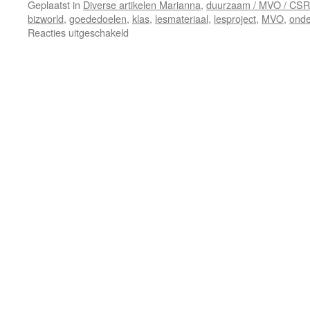
Geplaatst in
Diverse artikelen Marianna
,
duurzaam / MVO / CSR
bizworld
,
goededoelen
,
klas
,
lesmateriaal
,
lesproject
,
MVO
,
ond
voor
Reacties uitgeschakeld
Adopteer
een
klas?
Donatie
te
onpas
bij
leerproject
jong
ondernemen?