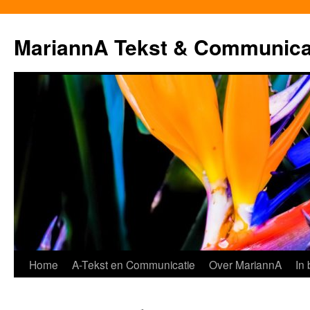
MariannA Tekst & Communica
Ga
Home
A-Tekst en Communicatie
Over MariannA
In
naar