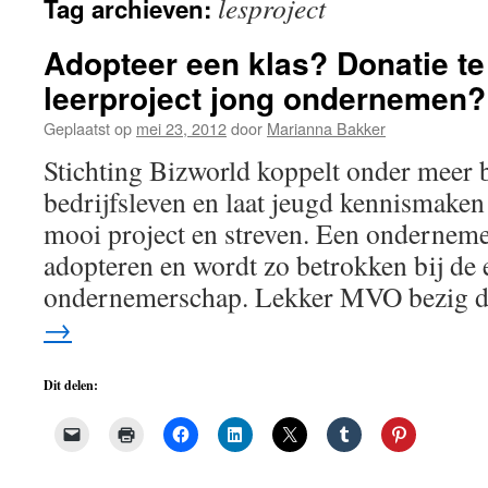
lesproject
Tag archieven:
de
inhoud
Adopteer een klas? Donatie te
leerproject jong ondernemen?
Geplaatst op
mei 23, 2012
door
Marianna Bakker
Stichting Bizworld koppelt onder meer 
bedrijfsleven en laat jeugd kennismak
mooi project en streven. Een onderneme
adopteren en wordt zo betrokken bij de 
ondernemerschap. Lekker MVO bezig 
→
Dit delen: