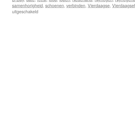
samenhorigheid
,
schoenen
,
verbinden
,
Vierdaagse
,
Vierdaagse
voor
uitgeschakeld
Vlaggen..
schoenen
hangen
uit:
Cinderella
4Daagse
Date
Day?