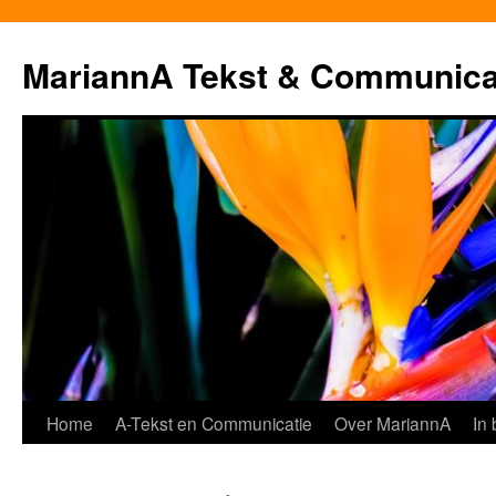
MariannA Tekst & Communica
Ga
Home
A-Tekst en Communicatie
Over MariannA
In
naar