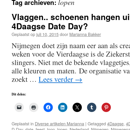
lopen
Tag archieven:
de
inhoud
Vlaggen.. schoenen hangen uit
4Daagse Date Day?
Geplaatst op
juli 10, 2015
door
Marianna Bakker
Nijmegen doet zijn naam eer aan als cre
weken voor de Vierdaagse is de Ziekerst
slingers. Niet met de bekende vlaggetje
alle kleuren en maten. De organisatie 
zoekt …
Lees verder
→
Dit delen:
Geplaatst in
Diverse artikelen Marianna
|
Getagged
4Daagse
,
4
D-Day
,
date
,
feest
,
loop
,
lopen
,
Nederland
,
Nijmegen
,
Nijmegen