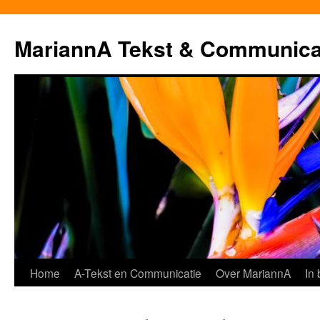
MariannA Tekst & Communica
Ga
Home
A-Tekst en Communicatie
Over MariannA
In
naar