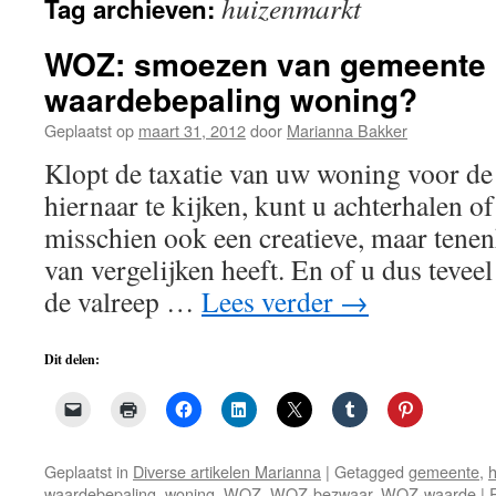
huizenmarkt
Tag archieven:
de
inhoud
WOZ: smoezen van gemeente 
waardebepaling woning?
Geplaatst op
maart 31, 2012
door
Marianna Bakker
Klopt de taxatie van uw woning voor d
hiernaar te kijken, kunt u achterhalen 
misschien ook een creatieve, maar te
van vergelijken heeft. En of u dus teveel
de valreep …
Lees verder
→
Dit delen:
Geplaatst in
Diverse artikelen Marianna
|
Getagged
gemeente
,
waardebepaling
,
woning
,
WOZ
,
WOZ-bezwaar
,
WOZ-waarde
|