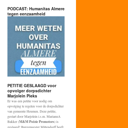
PODCAST: Humanitas Almere
tegen eenzaamheid
PETITIE GESLAAGD voor
opvolger dorpsdichter
Marjolein Pieks
Er was een petitie voor nodig om
opvolging te regelen voor de dorpsdichter
van gemeente Heumen. Deze petitie,
gestart door Marjolein i.s.m. MariannA
Bakker (
M&M Poëzie Promotors
) is
geslaagd! Burgemeester Mittendorff heeft