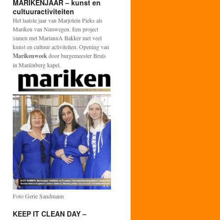
MARIKENJAAR – kunst en
cultuuractiviteiten
Het laatste jaar van Marjolein Pieks als
Mariken van Nimwegen. Een project
samen met MariannA Bakker met veel
kunst en cultuur activiteiten. Opening van
Marikenweek
door burgemeester Bruls
in Mariënberg kapel.
Foto Gerie Sandmann
KEEP IT CLEAN DAY –