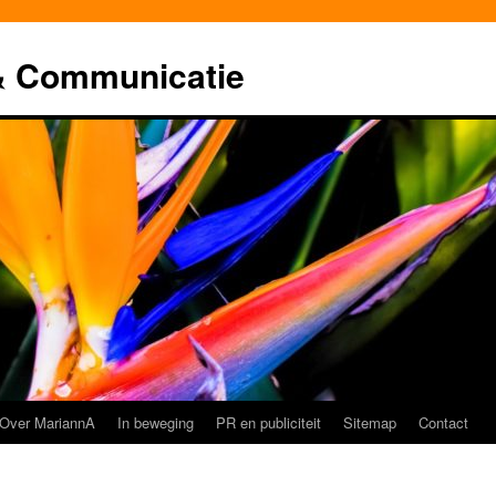
& Communicatie
Over MariannA
In beweging
PR en publiciteit
Sitemap
Contact