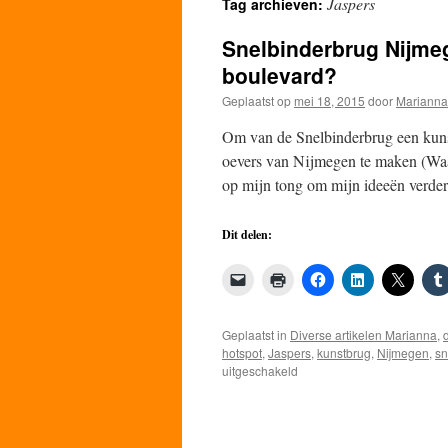
Jaspers
Tag archieven:
de
Snelbinderbrug Nijmeg
inhoud
boulevard?
Geplaatst op
mei 18, 2015
door
Marianna
Om van de Snelbinderbrug een kuns
oevers van Nijmegen te maken (Waal
op mijn tong om mijn ideeën verde
Dit delen:
Geplaatst in
Diverse artikelen Marianna
,
hotspot
,
Jaspers
,
kunstbrug
,
Nijmegen
,
sn
voor
uitgeschakeld
Snelbinderbrug
Nijmegen
als
kunstzinnige