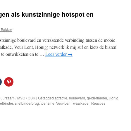
en als kunstzinnige hotspot en
 Bakker
tzinnige boulevard en verrassende verbinding tussen de mooie
kade, Veur-Lent, Honig) netwerk ik mij suf en klets de blaren
r te ontwikkelen en te …
Lees verder
→
duurzaam / MVO / CSR
|
Getagged
attractie
,
boulevard
,
gelderlander
,
Honig
,
elbinder
,
snelbinderbrug
,
toerisme
,
Veur-Lent
,
waalkade
|
Reacties