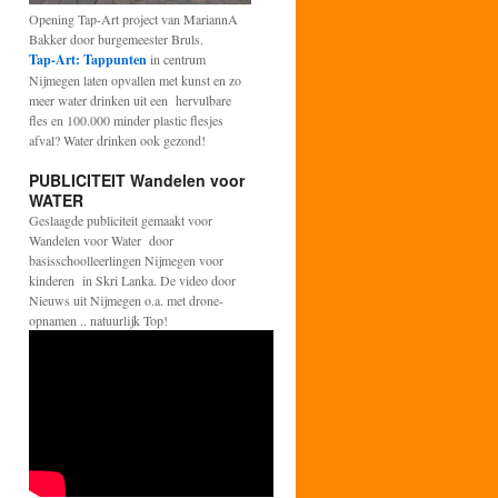
Opening Tap-Art project van MariannA
Bakker door burgemeester Bruls.
Tap-Art: Tappunten
in centrum
Nijmegen laten opvallen met kunst en zo
meer water drinken uit een hervulbare
fles en 100.000 minder plastic flesjes
afval? Water drinken ook gezond!
PUBLICITEIT Wandelen voor
WATER
Geslaagde publiciteit gemaakt voor
Wandelen voor Water door
basisschoolleerlingen Nijmegen voor
kinderen in Skri Lanka. De video door
Nieuws uit Nijmegen o.a. met drone-
opnamen .. natuurlijk Top!