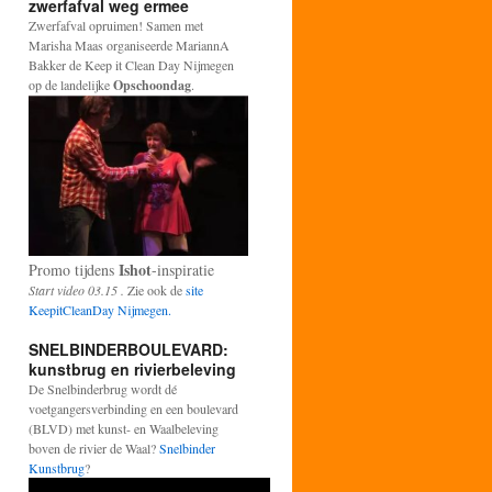
zwerfafval weg ermee
Zwerfafval opruimen! Samen met
Marisha Maas organiseerde MariannA
Bakker de Keep it Clean Day Nijmegen
op de landelijke
Opschoondag
.
Ishot
Promo tijdens
-inspiratie
Start video 03.15 .
Zie ook de
site
KeepitCleanDay Nijmegen.
SNELBINDERBOULEVARD:
kunstbrug en rivierbeleving
De Snelbinderbrug wordt dé
voetgangersverbinding en een boulevard
(BLVD) met kunst- en Waalbeleving
boven de rivier de Waal?
Snelbinder
Kunstbrug
?