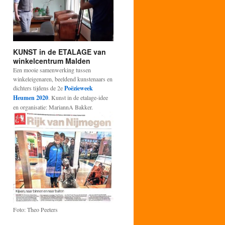
KUNST in de ETALAGE van
winkelcentrum Malden
Een mooie samenwerking tussen
winkeleigenaren, beeldend kunstenaars en
dichters tijdens de 2e
Poëzieweek
Heumen 2020
. Kunst in de etalage-idee
en organisatie: MariannA Bakker.
Foto: Theo Peeters