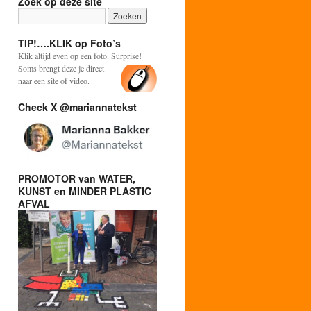
Zoek op deze site
TIP!….KLIK op Foto’s
Klik altijd even op een foto. Surprise!
Soms brengt deze je direct
naar een site of video.
Check X @mariannatekst
PROMOTOR van WATER,
KUNST en MINDER PLASTIC
AFVAL