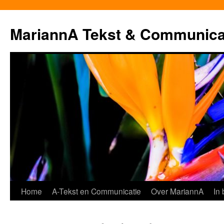
MariannA Tekst & Communica
Ga
Home
A-Tekst en Communicatie
Over MariannA
In
naar