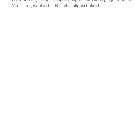
voor
Veur-Lent
,
waalkade
|
Reacties uitgeschakeld
Snelbinderbrug
Nijmegen
als
kunstzinnige
hotspot
en
boulevard?