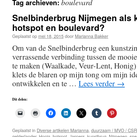
boulevard
Tag archieven:
de
inhoud
Snelbinderbrug Nijmegen als 
hotspot en boulevard?
Geplaatst op
mei 18, 2015
door
Marianna Bakker
Om van de Snelbinderbrug een kunstzin
verrassende verbinding tussen de mooi
te maken (Waalkade, Veur-Lent, Honig) 
klets de blaren op mijn tong om mijn id
ontwikkelen en te …
Lees verder
→
Dit delen:
Geplaatst in
Diverse artikelen Marianna
,
duurzaam / MVO / CSR
gelderlander
,
Honig
,
hotspot
,
Jaspers
,
kunstbrug
,
Nijmegen
,
sne