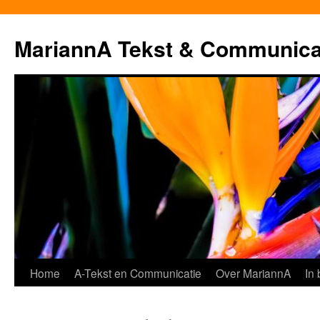
MariannA Tekst & Communica
Ga
Home
A-Tekst en Communicatie
Over MariannA
In
naar