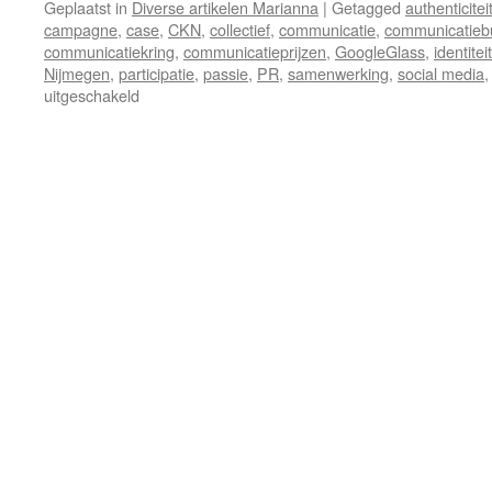
Geplaatst in
Diverse artikelen Marianna
|
Getagged
authenticitei
campagne
,
case
,
CKN
,
collectief
,
communicatie
,
communicatieb
communicatiekring
,
communicatieprijzen
,
GoogleGlass
,
identiteit
Nijmegen
,
participatie
,
passie
,
PR
,
samenwerking
,
social media
voor
uitgeschakeld
Communicatieprijs
signaal
communicatiebureaus?