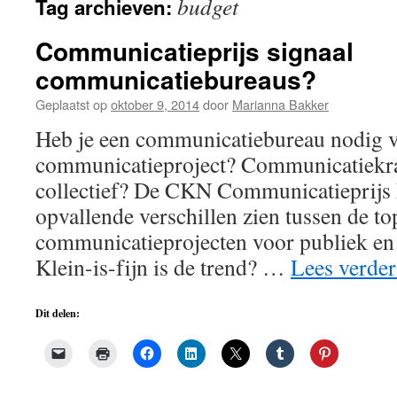
budget
Tag archieven:
de
inhoud
Communicatieprijs signaal
communicatiebureaus?
Geplaatst op
oktober 9, 2014
door
Marianna Bakker
Heb je een communicatiebureau nodig 
communicatieproject? Communicatiekrac
collectief? De CKN Communicatieprijs 
opvallende verschillen zien tussen de to
communicatieprojecten voor publiek en 
Klein-is-fijn is de trend? …
Lees verde
Dit delen: