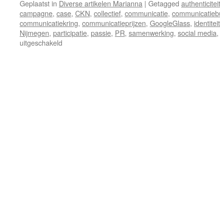
Geplaatst in
Diverse artikelen Marianna
|
Getagged
authenticitei
campagne
,
case
,
CKN
,
collectief
,
communicatie
,
communicatieb
communicatiekring
,
communicatieprijzen
,
GoogleGlass
,
identiteit
Nijmegen
,
participatie
,
passie
,
PR
,
samenwerking
,
social media
voor
uitgeschakeld
Communicatieprijs
signaal
communicatiebureaus?