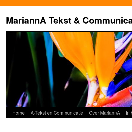
MariannA Tekst & Communica
Ga
Home
A-Tekst en Communicatie
Over MariannA
In
naar