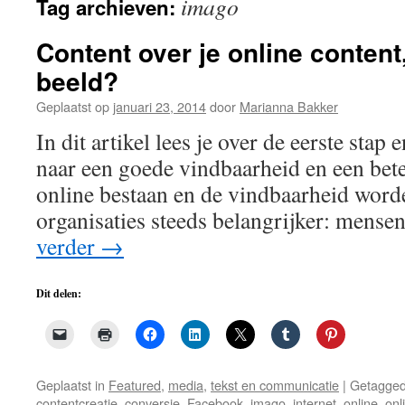
imago
Tag archieven:
de
inhoud
Content over je online content
beeld?
Geplaatst op
januari 23, 2014
door
Marianna Bakker
In dit artikel lees je over de eerste stap 
naar een goede vindbaarheid en een bete
online bestaan en de vindbaarheid word
organisaties steeds belangrijker: mens
verder
→
Dit delen:
Geplaatst in
Featured
,
media
,
tekst en communicatie
|
Getagge
contentcreatie
,
conversie
,
Facebook
,
imago
,
internet
,
online
,
onl