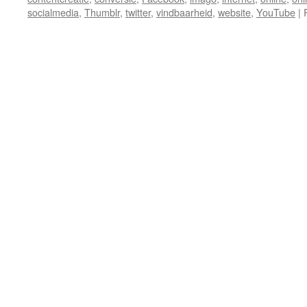
socialmedia
,
Thumblr
,
twitter
,
vindbaarheid
,
website
,
YouTube
|