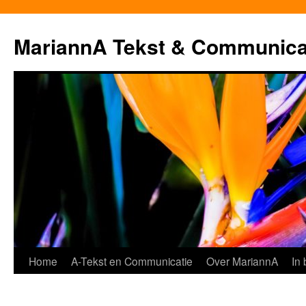
MariannA Tekst & Communica
Ga
Home
A-Tekst en Communicatie
Over MariannA
In
naar