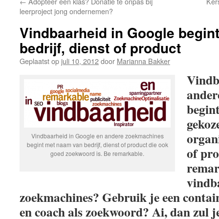
←
Adopteer een klas? Donatie te onpas bij
Ker
de
leerproject jong ondernemen?
inhoud
Vindbaarheid in Google begin
bedrijf, dienst of product
Geplaatst op
juli 10, 2012
door
Marianna Bakker
Vindb
ander
begin
gekoz
organi
Vindbaarheid in Google en andere zoekmachines
begint met naam van bedrijf, dienst of product die ook
of pro
goed zoekwoord is. Be remarkable.
remar
vindb
zoekmachines? Gebruik je een contain
en coach als zoekwoord? Ai, dan zul j