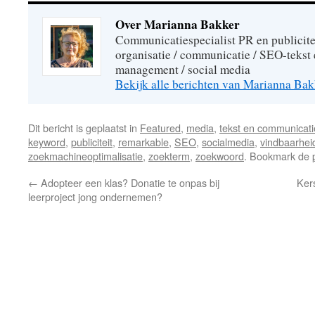
Over Marianna Bakker
Communicatiespecialist PR en publiciteit
organisatie / communicatie / SEO-tekst 
management / social media
Bekijk alle berichten van Marianna Ba
Dit bericht is geplaatst in
Featured
,
media
,
tekst en communicati
keyword
,
publiciteit
,
remarkable
,
SEO
,
socialmedia
,
vindbaarhei
zoekmachineoptimalisatie
,
zoekterm
,
zoekwoord
. Bookmark de
←
Adopteer een klas? Donatie te onpas bij
Ker
leerproject jong ondernemen?