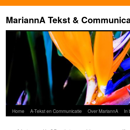
MariannA Tekst & Communica
Ga
Home
A-Tekst en Communicatie
Over MariannA
In
naar