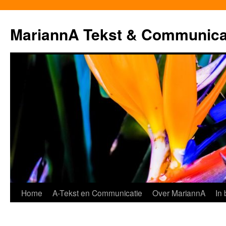
MariannA Tekst & Communica
Ga
Home
A-Tekst en Communicatie
Over MariannA
In
naar