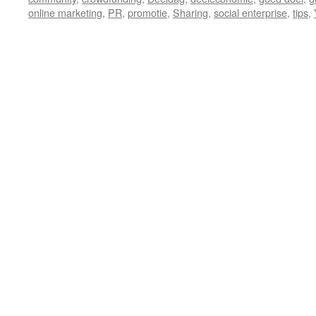
online marketing
,
PR
,
promotie
,
Sharing
,
social enterprise
,
tips
,