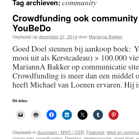
community
Tag archieven:
de
inhoud
Crowdfunding ook community 
YouBeDo
Geplaatst op
december 21, 2014
door
Marianna Bakker
Goed Doel steunen bij aankoop boek:
mooi uit als Kerstcadeau) > 100.000 vie
MariannA Bakker op communicatie sit
Crowdfunding is meer dan een middel o
heeft Michael van Loenen ervaren. Hij
Dit delen:
Geplaatst in
duurzaam / MVO / CSR
,
Featured
,
tekst en commun
community
,
crowdfunding
,
Deeldag
,
deeleconomie
,
goed doel
,
g