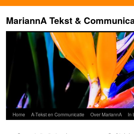
MariannA Tekst & Communica
Ga
Home
A-Tekst en Communicatie
Over MariannA
In
naar