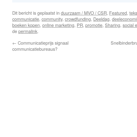
Dit bericht is geplaatst in
duurzaam / MVO / CSR
,
Featured
,
tek
communicatie
,
community
,
crowdfunding
,
Deeldag
,
deeleconomi
boeken kopen
,
online marketing
,
PR
,
promotie
,
Sharing
,
social 
de
permalink
.
←
Communicatieprijs signaal
Snelbinderbr
communicatiebureaus?