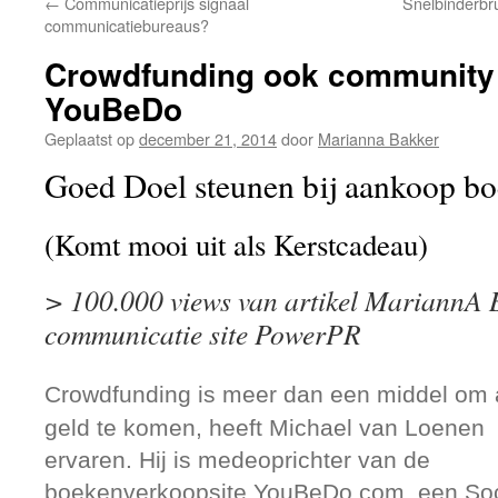
←
Communicatieprijs signaal
Snelbinderbr
de
communicatiebureaus?
inhoud
Crowdfunding ook community 
YouBeDo
Geplaatst op
december 21, 2014
door
Marianna Bakker
Goed Doel steunen bij aankoop 
(Komt mooi uit als Kerstcadeau)
> 100.000 views van artikel MariannA 
communicatie site PowerPR
Crowdfunding is meer dan een middel om
geld te komen, heeft Michael van Loenen
ervaren. Hij is medeoprichter van de
boekenverkoopsite YouBeDo.com, een Soc