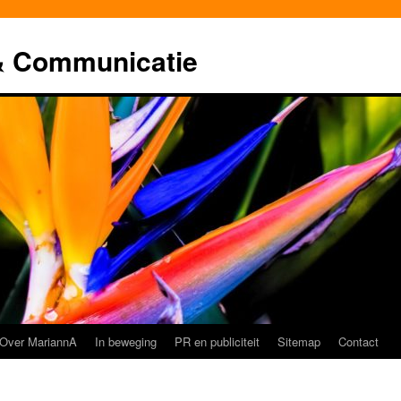
& Communicatie
Over MariannA
In beweging
PR en publiciteit
Sitemap
Contact