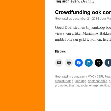
Deeldag
Tag archieven:
de
Crowdfunding ook co
inhoud
Geplaatst op
december 21, 2014
door
Ma
Goed Doel steunen bij aankoop bo
views van artikel MariannA Bakke
middel om aan geld te komen, heef
Dit delen:
Geplaatst in
duurzaam / MVO / CSR
,
Feat
crowdfunding
,
Deeldag
,
deeleconomie
,
g
promotie
,
Sharing
,
social enterprise
,
tips
,