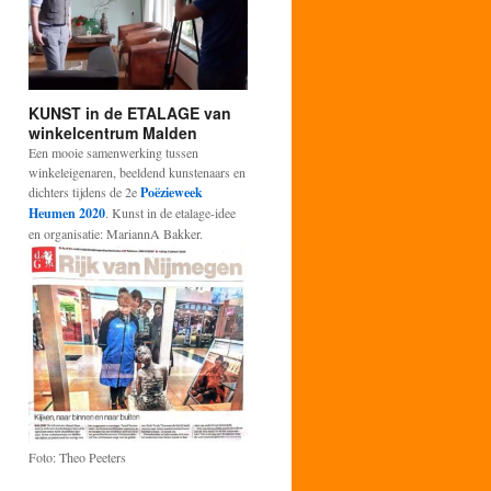
KUNST in de ETALAGE van
winkelcentrum Malden
Een mooie samenwerking tussen
winkeleigenaren, beeldend kunstenaars en
dichters tijdens de 2e
Poëzieweek
Heumen 2020
. Kunst in de etalage-idee
en organisatie: MariannA Bakker.
Foto: Theo Peeters