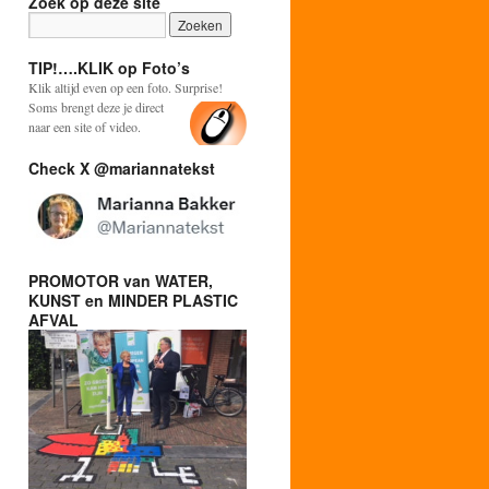
Zoek op deze site
TIP!….KLIK op Foto’s
Klik altijd even op een foto. Surprise!
Soms brengt deze je direct
naar een site of video.
Check X @mariannatekst
PROMOTOR van WATER,
KUNST en MINDER PLASTIC
AFVAL