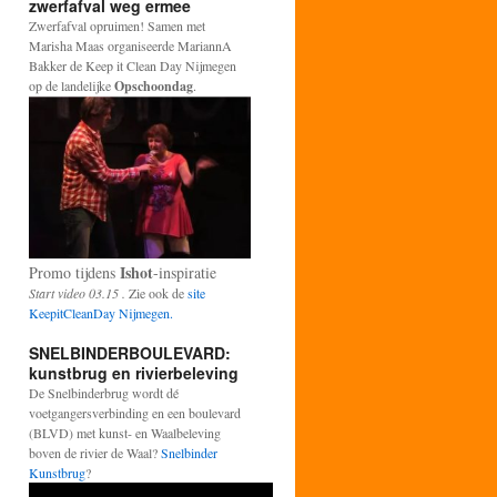
zwerfafval weg ermee
Zwerfafval opruimen! Samen met
Marisha Maas organiseerde MariannA
Bakker de Keep it Clean Day Nijmegen
op de landelijke
Opschoondag
.
Ishot
Promo tijdens
-inspiratie
Start video 03.15 .
Zie ook de
site
KeepitCleanDay Nijmegen.
SNELBINDERBOULEVARD:
kunstbrug en rivierbeleving
De Snelbinderbrug wordt dé
voetgangersverbinding en een boulevard
(BLVD) met kunst- en Waalbeleving
boven de rivier de Waal?
Snelbinder
Kunstbrug
?