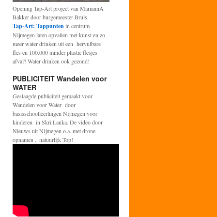
Opening Tap-Art project van MariannA
Bakker door burgemeester Bruls.
Tap-Art: Tappunten
in centrum
Nijmegen laten opvallen met kunst en zo
meer water drinken uit een hervulbare
fles en 100.000 minder plastic flesjes
afval? Water drinken ook gezond!
PUBLICITEIT Wandelen voor
WATER
Geslaagde publiciteit gemaakt voor
Wandelen voor Water door
basisschoolleerlingen Nijmegen voor
kinderen in Skri Lanka. De video door
Nieuws uit Nijmegen o.a. met drone-
opnamen .. natuurlijk Top!