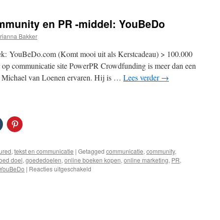
mmunity en PR -middel: YouBeDo
rianna Bakker
ek: YouBeDo.com (Komt mooi uit als Kerstcadeau) > 100.000
r op communicatie site PowerPR Crowdfunding is meer dan een
t Michael van Loenen ervaren. Hij is …
Lees verder
→
ured
,
tekst en communicatie
|
Getagged
communicatie
,
community
,
oed doel
,
goededoelen
,
online boeken kopen
,
online marketing
,
PR
,
voor
YouBeDo
|
Reacties uitgeschakeld
Crowdfunding
ook
community
en
PR