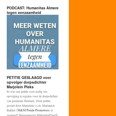
PODCAST: Humanitas Almere
tegen eenzaamheid
PETITIE GESLAAGD voor
opvolger dorpsdichter
Marjolein Pieks
Er was een petitie voor nodig om
opvolging te regelen voor de dorpsdichter
van gemeente Heumen. Deze petitie,
gestart door Marjolein i.s.m. MariannA
Bakker (
M&M Poëzie Promotors
) is
geslaagd! Burgemeester Mittendorff heeft