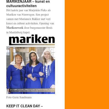
MARIKENJAAR – kunst en
cultuuractiviteiten
Het laatste jaar van Marjolein Pieks als
Mariken van Nimwegen. Een project
samen met MariannA Bakker met veel
kunst en cultuur activiteiten. Opening van
Marikenweek
door burgemeester Bruls
in Mariënberg kapel.
Foto Gerie Sandmann
KEEP IT CLEAN DAY –