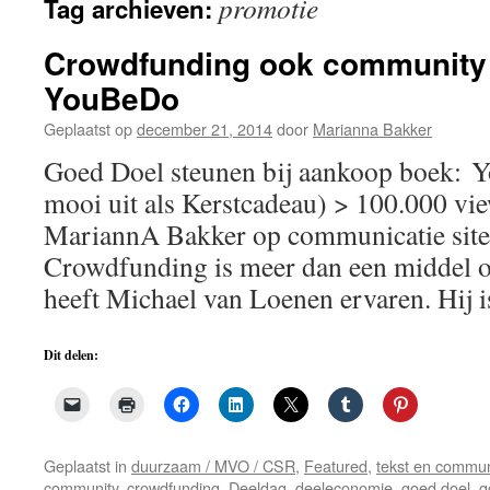
promotie
Tag archieven:
de
inhoud
Crowdfunding ook community 
YouBeDo
Geplaatst op
december 21, 2014
door
Marianna Bakker
Goed Doel steunen bij aankoop boek:
mooi uit als Kerstcadeau) > 100.000 vie
MariannA Bakker op communicatie sit
Crowdfunding is meer dan een middel o
heeft Michael van Loenen ervaren. Hij
Dit delen:
Geplaatst in
duurzaam / MVO / CSR
,
Featured
,
tekst en commun
community
,
crowdfunding
,
Deeldag
,
deeleconomie
,
goed doel
,
g