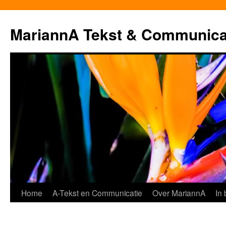
MariannA Tekst & Communica
Ga
Home
A-Tekst en Communicatie
Over MariannA
In
naar