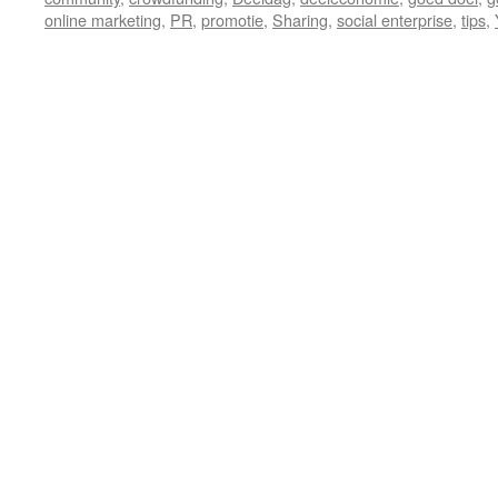
online marketing
,
PR
,
promotie
,
Sharing
,
social enterprise
,
tips
,