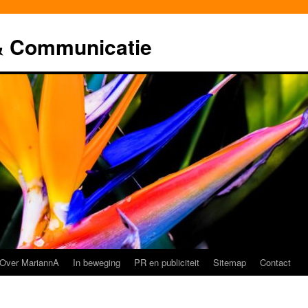
& Communicatie
Over MariannA
In beweging
PR en publiciteit
Sitemap
Contact