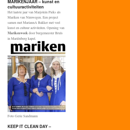
MARIKENJAAR – kunst en
cultuuractiviteiten
Het laatste jaar van Marjolein Pieks als
Mariken van Nimwegen. Een project
samen met MariannA Bakker met veel
kunst en cultuur activiteiten. Opening van
Marikenweek
door burgemeester Bruls
in Mariënberg kapel.
Foto Gerie Sandmann
KEEP IT CLEAN DAY –