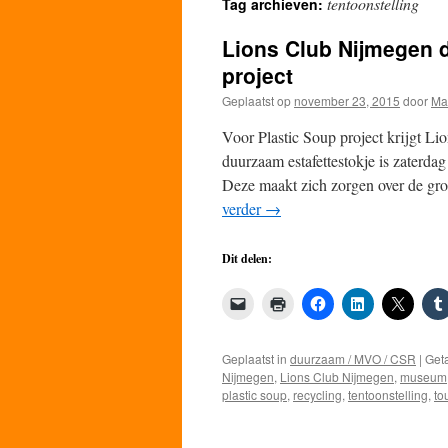
tentoonstelling
Tag archieven:
de
Lions Club Nijmegen d
inhoud
project
Geplaatst op
november 23, 2015
door
Ma
Voor Plastic Soup project krijgt Li
duurzaam estafettestokje is zater
Deze maakt zich zorgen over de gro
verder
→
Dit delen:
Geplaatst in
duurzaam / MVO / CSR
|
Get
Nijmegen
,
Lions Club Nijmegen
,
museum
plastic soup
,
recycling
,
tentoonstelling
,
to