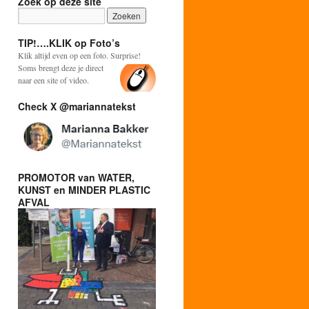
Zoek op deze site
TIP!….KLIK op Foto’s
Klik altijd even op een foto. Surprise!
Soms brengt deze je direct
naar een site of video.
Check X @mariannatekst
PROMOTOR van WATER,
KUNST en MINDER PLASTIC
AFVAL