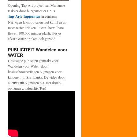
Opening Tap-Art project van MariannA
Bakker door burgemeester Bruls.
Tap-Art: Tappunten
in centrum
Nijmegen laten opvallen met kunst en zo
meer water drinken uit een hervulbare
fles en 100.000 minder plastic flesjes
afval? Water drinken ook gezond!
PUBLICITEIT Wandelen voor
WATER
Geslaagde publiciteit gemaakt voor
Wandelen voor Water door
basisschoolleerlingen Nijmegen voor
kinderen in Skri Lanka. De video door
Nieuws uit Nijmegen o.a. met drone-
opnamen .. natuurlijk Top!