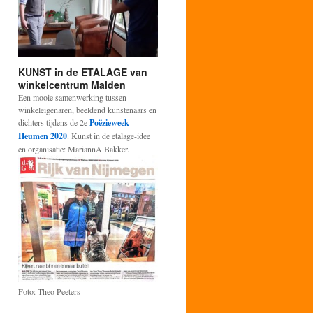
KUNST in de ETALAGE van
winkelcentrum Malden
Een mooie samenwerking tussen
winkeleigenaren, beeldend kunstenaars en
dichters tijdens de 2e
Poëzieweek
Heumen 2020
. Kunst in de etalage-idee
en organisatie: MariannA Bakker.
Foto: Theo Peeters