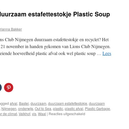
uurzaam estafettestokje Plastic Soup
rianna Bakker
ons Club Nijmegen duurzaam estafettestokje en recyclet? Het
dag 21 november in handen gekomen van Lions Club Nijmegen.
eiende hoeveelheid plastic afval ook wel plastic soup …
Lees
agged
afval
,
Bastei
,
duurzaam
,
duurzaam estafettestokje
,
duurzaam
,
Nijmegen
,
onderwijs
,
Out to Sea
,
plastic
,
plastic afval
,
Plastic Garbage
,
voor
ur de climat
,
Valkhof
,
vis
,
Waal
|
Reacties uitgeschakeld
Lions
Club
Nijmegen