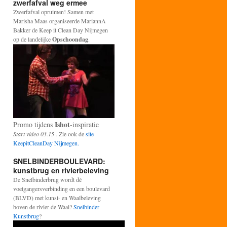
zwerfafval weg ermee
Zwerfafval opruimen! Samen met
Marisha Maas organiseerde MariannA
Bakker de Keep it Clean Day Nijmegen
op de landelijke
Opschoondag
.
Ishot
Promo tijdens
-inspiratie
Start video 03.15 .
Zie ook de
site
KeepitCleanDay Nijmegen.
SNELBINDERBOULEVARD:
kunstbrug en rivierbeleving
De Snelbinderbrug wordt dé
voetgangersverbinding en een boulevard
(BLVD) met kunst- en Waalbeleving
boven de rivier de Waal?
Snelbinder
Kunstbrug
?