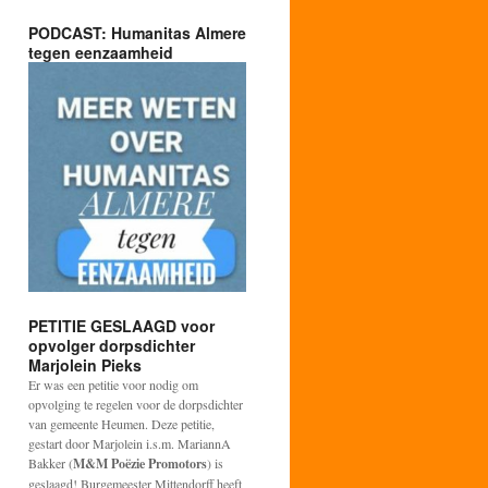
PODCAST: Humanitas Almere
tegen eenzaamheid
PETITIE GESLAAGD voor
opvolger dorpsdichter
Marjolein Pieks
Er was een petitie voor nodig om
opvolging te regelen voor de dorpsdichter
van gemeente Heumen. Deze petitie,
gestart door Marjolein i.s.m. MariannA
Bakker (
M&M Poëzie Promotors
) is
geslaagd! Burgemeester Mittendorff heeft