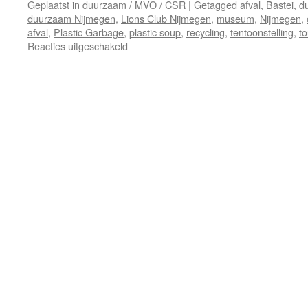
Geplaatst in
duurzaam / MVO / CSR
|
Getagged
afval
,
Bastei
,
d
duurzaam Nijmegen
,
Lions Club Nijmegen
,
museum
,
Nijmegen
,
afval
,
Plastic Garbage
,
plastic soup
,
recycling
,
tentoonstelling
,
to
voor
Reacties uitgeschakeld
Lions
Club
Nijmegen
duurzaam
estafettestokje
Plastic
Soup
project