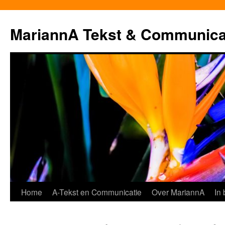
MariannA Tekst & Communica
Ga
Home
A-Tekst en Communicatie
Over MariannA
In
naar