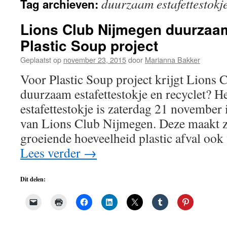
duurzaam estafettestokj
Tag archieven:
de
inhoud
Lions Club Nijmegen duurzaam
Plastic Soup project
Geplaatst op
november 23, 2015
door
Marianna Bakker
Voor Plastic Soup project krijgt Lions
duurzaam estafettestokje en recyclet? 
estafettestokje is zaterdag 21 novembe
van Lions Club Nijmegen. Deze maakt z
groeiende hoeveelheid plastic afval ook
Lees verder
→
Dit delen: