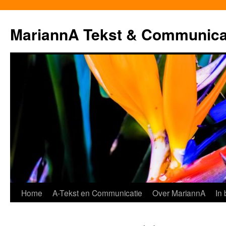
MariannA Tekst & Communica
Ga
Home
A-Tekst en Communicatie
Over MariannA
In
naar