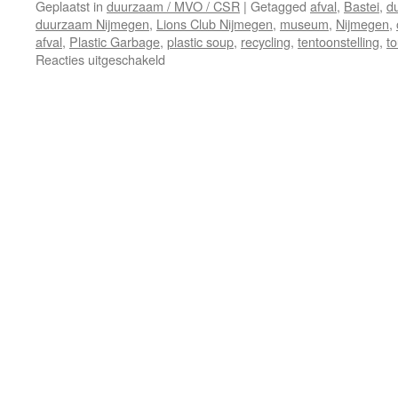
Geplaatst in
duurzaam / MVO / CSR
|
Getagged
afval
,
Bastei
,
d
duurzaam Nijmegen
,
Lions Club Nijmegen
,
museum
,
Nijmegen
,
afval
,
Plastic Garbage
,
plastic soup
,
recycling
,
tentoonstelling
,
to
voor
Reacties uitgeschakeld
Lions
Club
Nijmegen
duurzaam
estafettestokje
Plastic
Soup
project