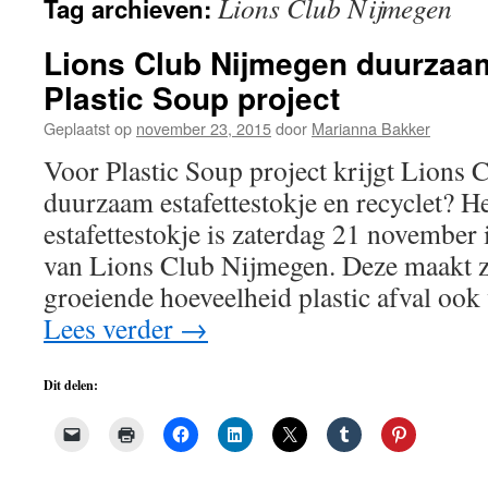
Lions Club Nijmegen
Tag archieven:
de
inhoud
Lions Club Nijmegen duurzaam
Plastic Soup project
Geplaatst op
november 23, 2015
door
Marianna Bakker
Voor Plastic Soup project krijgt Lions
duurzaam estafettestokje en recyclet? 
estafettestokje is zaterdag 21 novembe
van Lions Club Nijmegen. Deze maakt z
groeiende hoeveelheid plastic afval ook
Lees verder
→
Dit delen: