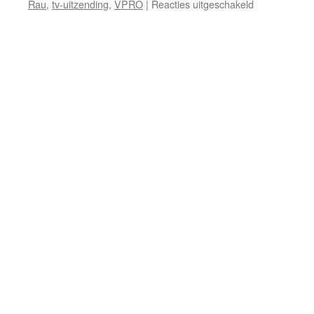
voor
Rau
,
tv-uitzending
,
VPRO
|
Reacties uitgeschakeld
Einde
van
bezit
of
bezit
einde
van
wereld?