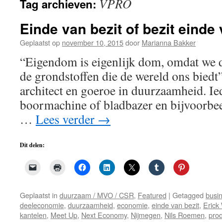
VPRO
Tag archieven:
de
inhoud
Einde van bezit of bezit einde
Geplaatst op
november 10, 2015
door
Marianna Bakker
“Eigendom is eigenlijk dom, omdat we d
de grondstoffen die de wereld ons bied
architect en goeroe in duurzaamheid. Ied
boormachine of bladbazer en bijvoorbee
…
Lees verder
→
Dit delen:
Geplaatst in
duurzaam / MVO / CSR
,
Featured
|
Getagged
busi
deeleconomie
,
duurzaamheid
,
economie
,
einde van bezit
,
Erick
kantelen
,
Meet Up
,
Next Economy
,
Nijmegen
,
Nils Roemen
,
pro