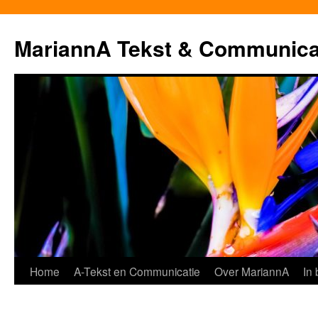
MariannA Tekst & Communica
Ga
Home
A-Tekst en Communicatie
Over MariannA
In
naar