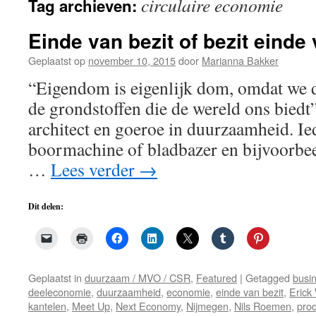
circulaire economie
Tag archieven:
de
inhoud
Einde van bezit of bezit einde
Geplaatst op
november 10, 2015
door
Marianna Bakker
“Eigendom is eigenlijk dom, omdat we d
de grondstoffen die de wereld ons bied
architect en goeroe in duurzaamheid. Ied
boormachine of bladbazer en bijvoorbee
…
Lees verder
→
Dit delen:
Geplaatst in
duurzaam / MVO / CSR
,
Featured
|
Getagged
busi
deeleconomie
,
duurzaamheid
,
economie
,
einde van bezit
,
Erick
kantelen
,
Meet Up
,
Next Economy
,
Nijmegen
,
Nils Roemen
,
pro