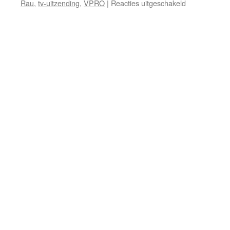
voor
Rau
,
tv-uitzending
,
VPRO
|
Reacties uitgeschakeld
Einde
van
bezit
of
bezit
einde
van
wereld?