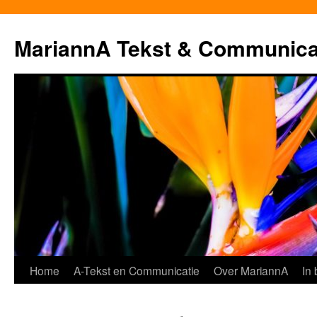
MariannA Tekst & Communica
Ga
Home
A-Tekst en Communicatie
Over MariannA
In
naar