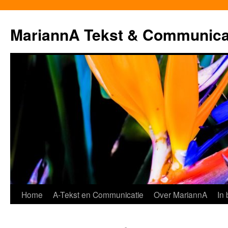
MariannA Tekst & Communica
Ga
Home
A-Tekst en Communicatie
Over MariannA
In
naar