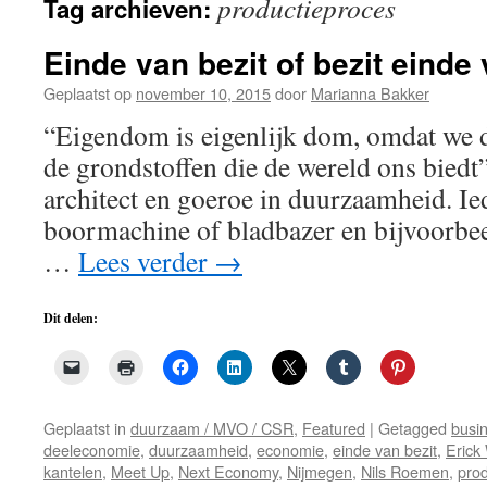
productieproces
Tag archieven:
de
inhoud
Einde van bezit of bezit einde
Geplaatst op
november 10, 2015
door
Marianna Bakker
“Eigendom is eigenlijk dom, omdat we d
de grondstoffen die de wereld ons bied
architect en goeroe in duurzaamheid. Ied
boormachine of bladbazer en bijvoorbee
…
Lees verder
→
Dit delen:
Geplaatst in
duurzaam / MVO / CSR
,
Featured
|
Getagged
busi
deeleconomie
,
duurzaamheid
,
economie
,
einde van bezit
,
Erick
kantelen
,
Meet Up
,
Next Economy
,
Nijmegen
,
Nils Roemen
,
pro