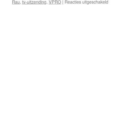
voor
Rau
,
tv-uitzending
,
VPRO
|
Reacties uitgeschakeld
Einde
van
bezit
of
bezit
einde
van
wereld?