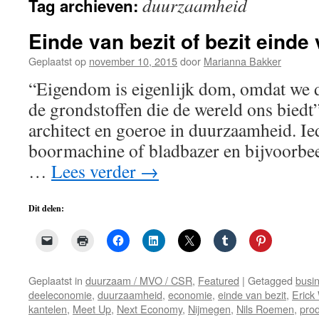
duurzaamheid
Tag archieven:
de
inhoud
Einde van bezit of bezit einde
Geplaatst op
november 10, 2015
door
Marianna Bakker
“Eigendom is eigenlijk dom, omdat we d
de grondstoffen die de wereld ons bied
architect en goeroe in duurzaamheid. Ied
boormachine of bladbazer en bijvoorbee
…
Lees verder
→
Dit delen:
Geplaatst in
duurzaam / MVO / CSR
,
Featured
|
Getagged
busi
deeleconomie
,
duurzaamheid
,
economie
,
einde van bezit
,
Erick
kantelen
,
Meet Up
,
Next Economy
,
Nijmegen
,
Nils Roemen
,
pro