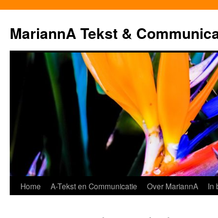
MariannA Tekst & Communica
Ga
Home
A-Tekst en Communicatie
Over MariannA
In
naar