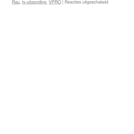
voor
Rau
,
tv-uitzending
,
VPRO
|
Reacties uitgeschakeld
Einde
van
bezit
of
bezit
einde
van
wereld?