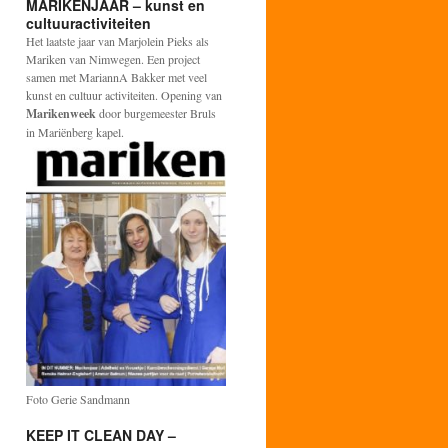
MARIKENJAAR – kunst en
cultuuractiviteiten
Het laatste jaar van Marjolein Pieks als
Mariken van Nimwegen. Een project
samen met MariannA Bakker met veel
kunst en cultuur activiteiten. Opening van
Marikenweek
door burgemeester Bruls
in Mariënberg kapel.
Foto Gerie Sandmann
KEEP IT CLEAN DAY –