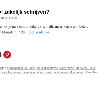
f zakelijk schrijven?
ianna Bakker
kst of je nu zacht of zakelijk schrijft, maar wat werkt beter?
v Marjolein Pieks.
Lees verder
→
gged
dorpsdichter Heumen
,
intuïtief schrijven
,
lezer raken
,
Marjolein Pieks
,
p
,
zacht schrijven
,
zakelijk schrijven
,
zoekmachinegericht schrijven
|
Reacties