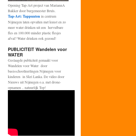
Opening Tap-Art project van MariannA
Bakker door burgemeester Bruls.
Tap-Art: Tappunten
in centrum
Nijmegen laten opvallen met kunst en zo
meer water drinken uit een hervulbare
fles en 100.000 minder plastic flesjes
afval? Water drinken ook gezond!
PUBLICITEIT Wandelen voor
WATER
Geslaagde publiciteit gemaakt voor
Wandelen voor Water door
basisschoolleerlingen Nijmegen voor
kinderen in Skri Lanka. De video door
Nieuws uit Nijmegen o.a. met drone-
opnamen .. natuurlijk Top!