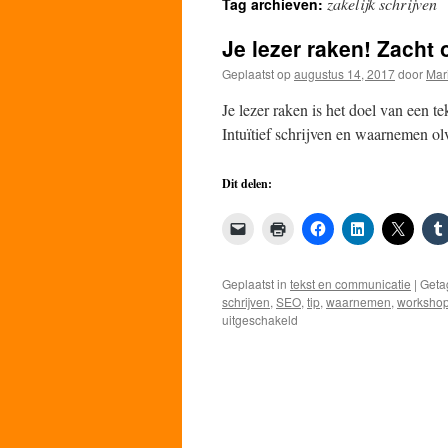
zakelijk schrijven
Tag archieven:
de
Je lezer raken! Zacht o
inhoud
Geplaatst op
augustus 14, 2017
door
Mar
Je lezer raken is het doel van een te
Intuïtief schrijven en waarnemen ol
Dit delen:
Geplaatst in
tekst en communicatie
|
Geta
schrijven
,
SEO
,
tip
,
waarnemen
,
worksho
voor
uitgeschakeld
Je
lezer
raken!
Zacht
of
zakelijk
schrijven?