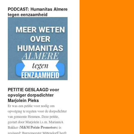
PODCAST: Humanitas Almere
tegen eenzaamheid
PETITIE GESLAAGD voor
opvolger dorpsdichter
Marjolein Pieks
Er was een petitie voor nodig om
opvolging te regelen voor de dorpsdichter
van gemeente Heumen. Deze petitie,
gestart door Marjolein i.s.m. MariannA
Bakker (
M&M Poëzie Promotors
) is
geslaagd! Burgemeester Mittendorff heeft