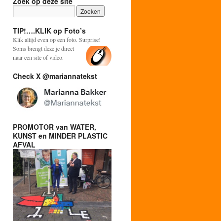
Zoek op deze site
TIP!….KLIK op Foto’s
Klik altijd even op een foto. Surprise!
Soms brengt deze je direct
naar een site of video.
Check X @mariannatekst
PROMOTOR van WATER,
KUNST en MINDER PLASTIC
AFVAL