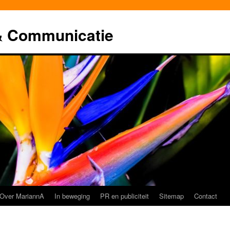
& Communicatie
Over MariannA
In beweging
PR en publiciteit
Sitemap
Contact