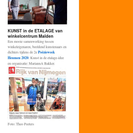
KUNST in de ETALAGE van
winkelcentrum Malden
Een mooie samenwerking tussen
winkeleigenaren, beeldend kunstenaars en
dichters tijdens de 2e
Poëzieweek
Heumen 2020
. Kunst in de etalage-idee
en organisatie: MariannA Bakker.
Foto: Theo Peeters