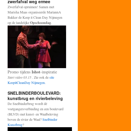
zwerfafval weg ermee
Zwerfafval opruimen! Samen met
Marisha Maas organiseerde MariannA
Bakker de Keep it Clean Day Nijmegen
op de landelijke
Opschoondag
.
Ishot
Promo tijdens
-inspiratie
Start video 03.15 .
Zie ook de
site
KeepitCleanDay Nijmegen.
SNELBINDERBOULEVARD:
kunstbrug en rivierbeleving
De Snelbinderbrug wordt dé
voetgangersverbinding en een boulevard
(BLVD) met kunst- en Waalbeleving
boven de rivier de Waal?
Snelbinder
Kunstbrug
?