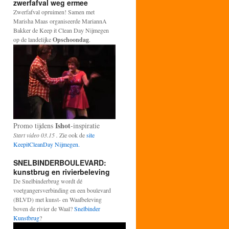
zwerfafval weg ermee
Zwerfafval opruimen! Samen met
Marisha Maas organiseerde MariannA
Bakker de Keep it Clean Day Nijmegen
op de landelijke
Opschoondag
.
Ishot
Promo tijdens
-inspiratie
Start video 03.15 .
Zie ook de
site
KeepitCleanDay Nijmegen.
SNELBINDERBOULEVARD:
kunstbrug en rivierbeleving
De Snelbinderbrug wordt dé
voetgangersverbinding en een boulevard
(BLVD) met kunst- en Waalbeleving
boven de rivier de Waal?
Snelbinder
Kunstbrug
?