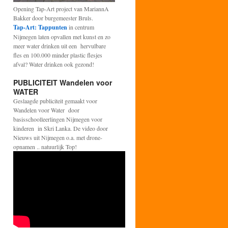
Opening Tap-Art project van MariannA
Bakker door burgemeester Bruls.
Tap-Art: Tappunten
in centrum
Nijmegen laten opvallen met kunst en zo
meer water drinken uit een hervulbare
fles en 100.000 minder plastic flesjes
afval? Water drinken ook gezond!
PUBLICITEIT Wandelen voor
WATER
Geslaagde publiciteit gemaakt voor
Wandelen voor Water door
basisschoolleerlingen Nijmegen voor
kinderen in Skri Lanka. De video door
Nieuws uit Nijmegen o.a. met drone-
opnamen .. natuurlijk Top!