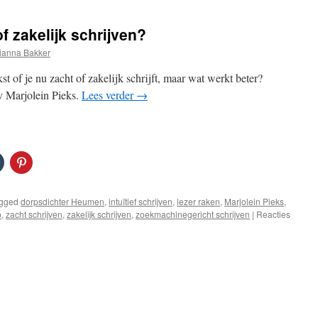
f zakelijk schrijven?
ianna Bakker
kst of je nu zacht of zakelijk schrijft, maar wat werkt beter?
v Marjolein Pieks.
Lees verder
→
gged
dorpsdichter Heumen
,
intuïtief schrijven
,
lezer raken
,
Marjolein Pieks
,
p
,
zacht schrijven
,
zakelijk schrijven
,
zoekmachinegericht schrijven
|
Reacties