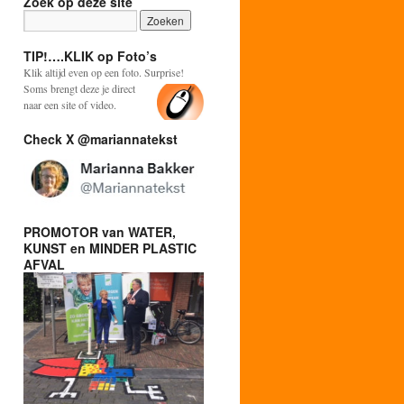
Zoek op deze site
TIP!….KLIK op Foto’s
Klik altijd even op een foto. Surprise!
Soms brengt deze je direct
naar een site of video.
Check X @mariannatekst
PROMOTOR van WATER,
KUNST en MINDER PLASTIC
AFVAL