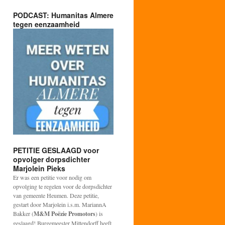
PODCAST: Humanitas Almere
tegen eenzaamheid
PETITIE GESLAAGD voor
opvolger dorpsdichter
Marjolein Pieks
Er was een petitie voor nodig om
opvolging te regelen voor de dorpsdichter
van gemeente Heumen. Deze petitie,
gestart door Marjolein i.s.m. MariannA
Bakker (
M&M Poëzie Promotors
) is
geslaagd! Burgemeester Mittendorff heeft