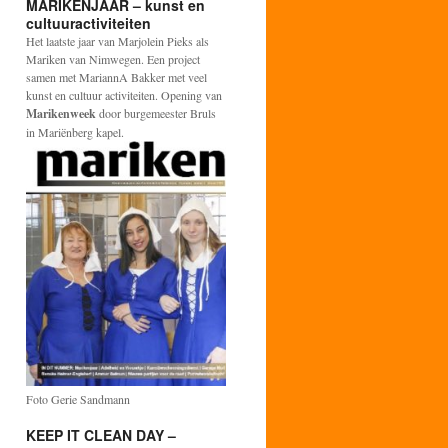
MARIKENJAAR – kunst en
cultuuractiviteiten
Het laatste jaar van Marjolein Pieks als
Mariken van Nimwegen. Een project
samen met MariannA Bakker met veel
kunst en cultuur activiteiten. Opening van
Marikenweek
door burgemeester Bruls
in Mariënberg kapel.
Foto Gerie Sandmann
KEEP IT CLEAN DAY –