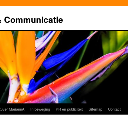
& Communicatie
Over MariannA
In beweging
PR en publiciteit
Sitemap
Contact