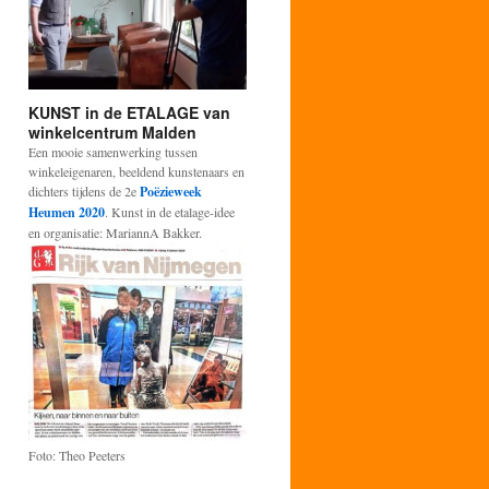
KUNST in de ETALAGE van
winkelcentrum Malden
Een mooie samenwerking tussen
winkeleigenaren, beeldend kunstenaars en
dichters tijdens de 2e
Poëzieweek
Heumen 2020
. Kunst in de etalage-idee
en organisatie: MariannA Bakker.
Foto: Theo Peeters