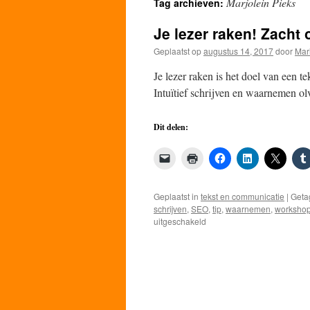
Marjolein Pieks
Tag archieven:
de
Je lezer raken! Zacht o
inhoud
Geplaatst op
augustus 14, 2017
door
Mar
Je lezer raken is het doel van een te
Intuïtief schrijven en waarnemen ol
Dit delen:
Geplaatst in
tekst en communicatie
|
Geta
schrijven
,
SEO
,
tip
,
waarnemen
,
worksho
voor
uitgeschakeld
Je
lezer
raken!
Zacht
of
zakelijk
schrijven?