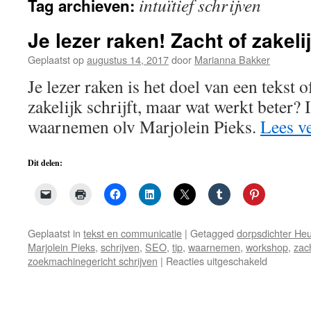
intuïtief schrijven
Tag archieven:
de
inhoud
Je lezer raken! Zacht of zakeli
Geplaatst op
augustus 14, 2017
door
Marianna Bakker
Je lezer raken is het doel van een tekst o
zakelijk schrijft, maar wat werkt beter? I
waarnemen olv Marjolein Pieks.
Lees v
Dit delen:
Geplaatst in
tekst en communicatie
|
Getagged
dorpsdichter H
Marjolein Pieks
,
schrijven
,
SEO
,
tip
,
waarnemen
,
workshop
,
zac
voor
zoekmachinegericht schrijven
|
Reacties uitgeschakeld
Je
lezer
raken!