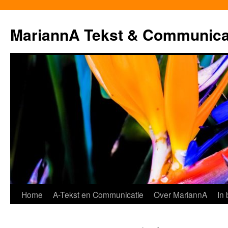
MariannA Tekst & Communica
Ga
Home
A-Tekst en Communicatie
Over MariannA
In
naar