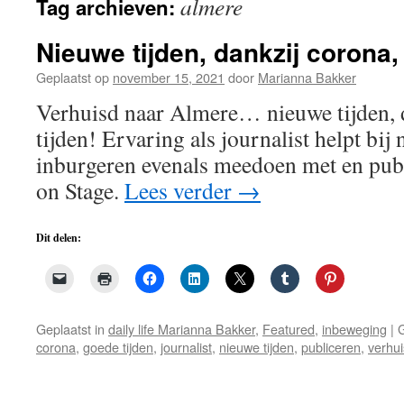
almere
Tag archieven:
de
inhoud
Nieuwe tijden, dankzij corona,
Geplaatst op
november 15, 2021
door
Marianna Bakker
Verhuisd naar Almere… nieuwe tijden, 
tijden! Ervaring als journalist helpt bij
inburgeren evenals meedoen met en pub
on Stage.
Lees verder
→
Dit delen:
Geplaatst in
daily life Marianna Bakker
,
Featured
,
inbeweging
|
corona
,
goede tijden
,
journalist
,
nieuwe tijden
,
publiceren
,
verhu