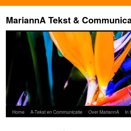
MariannA Tekst & Communica
Ga
Home
A-Tekst en Communicatie
Over MariannA
In
naar