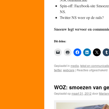
Spin-off: Facebook-site Smoeze
NS.
Twitter NS weer op de rails?
Sneeuw legt vervoer en communic
Dit delen:
Geplaatst in
media
,
tekst en communicati
v
twitter
,
webcare
|
Reacties uitgeschakeld
m
T
WOZ: smoezen van ge
o
W
Geplaatst op
maart 31, 2012
door
Marian
n
w