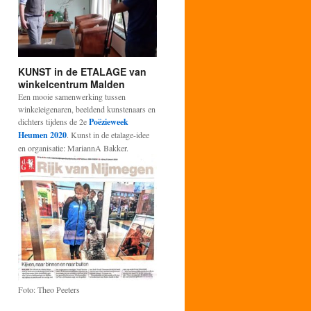
KUNST in de ETALAGE van
winkelcentrum Malden
Een mooie samenwerking tussen
winkeleigenaren, beeldend kunstenaars en
dichters tijdens de 2e
Poëzieweek
Heumen 2020
. Kunst in de etalage-idee
en organisatie: MariannA Bakker.
Foto: Theo Peeters