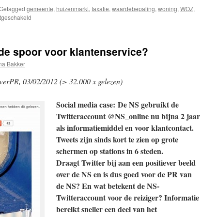
Getagged
gemeente
,
huizenmarkt
,
taxatie
,
waardebepaling
,
woning
,
WOZ
,
voor
itgeschakeld
WOZ:
smoezen
van
de spoor voor klantenservice?
gemeente
bij
na Bakker
waardebepaling
woning?
erPR, 03/02/2012 (> 32.000 x gelezen)
Social media case:
De NS gebruikt de
Twitteraccount @NS_online nu bijna 2 jaar
als informatiemiddel en voor klantcontact.
Tweets zijn sinds kort te zien op grote
schermen op stations in 6 steden.
Draagt Twitter bij aan een positiever beeld
over de NS en is dus goed voor de PR van
de NS? En wat betekent de NS-
Twitteraccount voor de reiziger? Informatie
bereikt sneller een deel van het