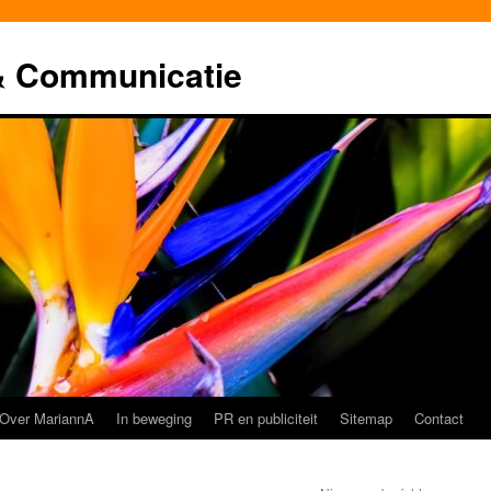
& Communicatie
Over MariannA
In beweging
PR en publiciteit
Sitemap
Contact