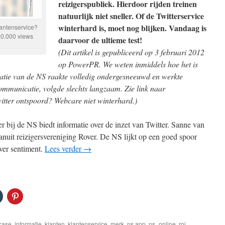
reizigerspubliek. Hierdoor rijden treinen
natuurlijk niet sneller. Of de Twitterservice
winterhard is, moet nog blijken. Vandaag is
lantenservice?
20.000 views
daarvoor de ultieme test!
(Dit artikel is gepubliceerd op 3 februari 2012
op PowerPR. We weten inmiddels hoe het is
atie van de NS raakte volledig ondergesneeuwd en werkte
 communicatie, volgde slechts langzaam. Zie link naar
itter ontspoord? Webcare niet winterhard.)
 bij de NS biedt informatie over de inzet van Twitter. Sanne van
vanuit reizigersvereniging Rover. De NS lijkt op een goed spoor
ver sentiment.
Lees verder
→
case
,
informatie
,
klanten
,
klantenservice
,
merk
,
ns app
,
ns_online
,
roi
,