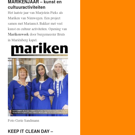
MARIKENJAAR – kunst en
cultuuractiviteiten
Het laatste jaar van Marjolein Pieks als
Mariken van Nimwegen. Een project
samen met MariannA Bakker met veel
kunst en cultuur activiteiten. Opening van
Marikenweek
door burgemeester Bruls
in Mariënberg kapel.
Foto Gerie Sandmann
KEEP IT CLEAN DAY –