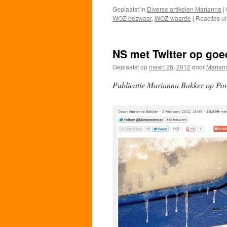
Geplaatst in
Diverse artikelen Marianna
|
WOZ-bezwaar
,
WOZ-waarde
|
Reacties u
NS met Twitter op goe
Geplaatst op
maart 26, 2012
door
Marian
Publicatie Marianna Bakker op Pow