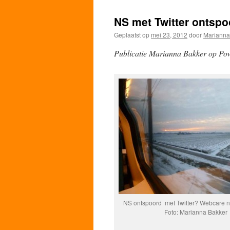
de
NS met Twitter ontspo
inhoud
Geplaatst op
mei 23, 2012
door
Marianna
Publicatie Marianna Bakker op Pow
NS ontspoord met Twitter? Webcare ni
Foto: Marianna Bakker