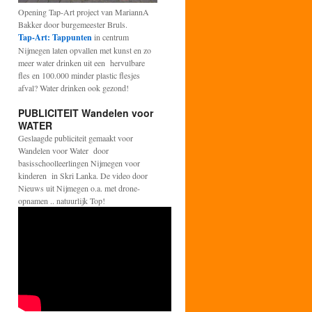
Opening Tap-Art project van MariannA
Bakker door burgemeester Bruls.
Tap-Art: Tappunten
in centrum
Nijmegen laten opvallen met kunst en zo
meer water drinken uit een hervulbare
fles en 100.000 minder plastic flesjes
afval? Water drinken ook gezond!
PUBLICITEIT Wandelen voor
WATER
Geslaagde publiciteit gemaakt voor
Wandelen voor Water door
basisschoolleerlingen Nijmegen voor
kinderen in Skri Lanka. De video door
Nieuws uit Nijmegen o.a. met drone-
opnamen .. natuurlijk Top!