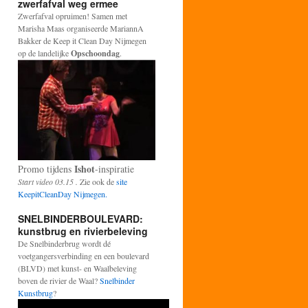
zwerfafval weg ermee
Zwerfafval opruimen! Samen met
Marisha Maas organiseerde MariannA
Bakker de Keep it Clean Day Nijmegen
op de landelijke
Opschoondag
.
Ishot
Promo tijdens
-inspiratie
Start video 03.15 .
Zie ook de
site
KeepitCleanDay Nijmegen.
SNELBINDERBOULEVARD:
kunstbrug en rivierbeleving
De Snelbinderbrug wordt dé
voetgangersverbinding en een boulevard
(BLVD) met kunst- en Waalbeleving
boven de rivier de Waal?
Snelbinder
Kunstbrug
?