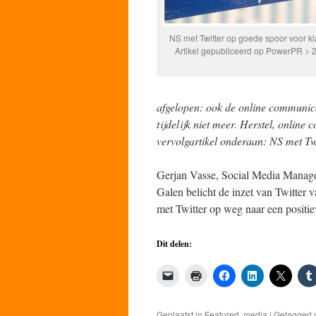
NS met Twitter op goede spoor voor k
Artikel gepubliceerd op PowerPR > 
afgelopen: ook de online communic
tijdelijk niet meer. Herstel, online
vervolgartikel onderaan: NS met Tw
Gerjan Vasse, Social Media Manager
Galen belicht de inzet van Twitter 
met Twitter op weg naar een positie
Dit delen:
Geplaatst in
Featured
,
media
|
Getagged