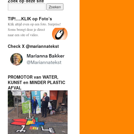
Zoek op deze site
TIP!….KLIK op Foto’s
Klik altijd even op een foto. Surprise!
Soms brengt deze je direct
naar een site of video.
Check X @mariannatekst
PROMOTOR van WATER,
KUNST en MINDER PLASTIC
AFVAL