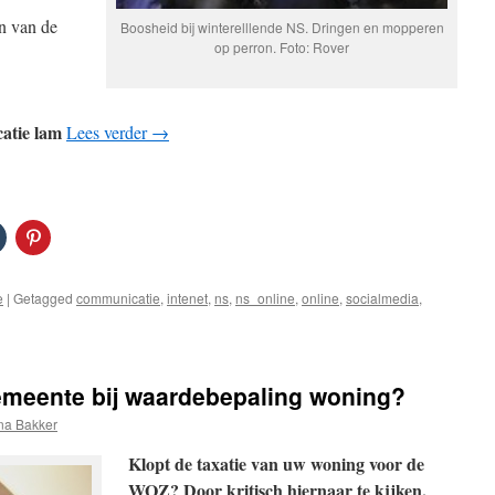
n van de
Boosheid bij winterelllende NS. Dringen en mopperen
op perron. Foto: Rover
atie lam
Lees verder
→
e
|
Getagged
communicatie
,
intenet
,
ns
,
ns_online
,
online
,
socialmedia
,
oor
NS
et
witter
meente bij waardebepaling woning?
ntspoord?
ebcare
na Bakker
iet
interhard
Klopt de taxatie van uw woning voor de
WOZ? Door kritisch hiernaar te kijken,