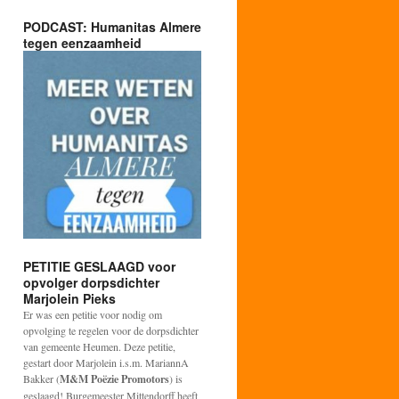
PODCAST: Humanitas Almere
tegen eenzaamheid
PETITIE GESLAAGD voor
opvolger dorpsdichter
Marjolein Pieks
Er was een petitie voor nodig om
opvolging te regelen voor de dorpsdichter
van gemeente Heumen. Deze petitie,
gestart door Marjolein i.s.m. MariannA
Bakker (
M&M Poëzie Promotors
) is
geslaagd! Burgemeester Mittendorff heeft