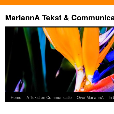
MariannA Tekst & Communica
Ga
Home
A-Tekst en Communicatie
Over MariannA
In
naar