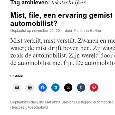
tekstschrijver
Tag archieven:
de
inhoud
Mist, file, een ervaring gemist
automobilist?
Geplaatst op
november 22, 2011
door
Marianna Bakker
Mist verkilt, mist verstilt. Zwanen en 
water; de mist drijft boven hen. Zij wage
zoals de automobilist. Zijn wereld door 
de automobilist niet fijn. De automobil
Dit delen:
Geplaatst in
daily life Marianna Bakker
|
Getagged
automobilist
,
voor
Reacties uitgeschakeld
Mist,