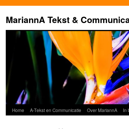
MariannA Tekst & Communica
Ga
Home
A-Tekst en Communicatie
Over MariannA
In
naar