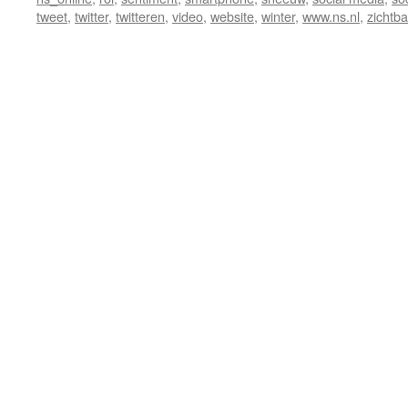
tweet
,
twitter
,
twitteren
,
video
,
website
,
winter
,
www.ns.nl
,
zichtb