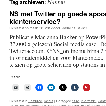
klanten
Tag archieven:
de
inhoud
NS met Twitter op goede spoo
klantenservice?
Geplaatst op
maart 26, 2012
door
Marianna Bakker
Publicatie Marianna Bakker op PowerP
32.000 x gelezen) Social media case: D
Twitteraccount @NS_online nu bijna 2 j
informatiemiddel en voor klantcontact. 
te zien op grote schermen op stations 
Dit delen:
Geplaatst in
Featured
,
media
|
Getagged
case
,
informatie
,
klant
ns_online
,
roi
,
sentiment
,
smartphone
,
sneeuw
,
social media
,
so