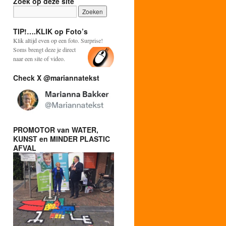
Zoek op deze site
TIP!….KLIK op Foto’s
Klik altijd even op een foto. Surprise!
Soms brengt deze je direct
naar een site of video.
Check X @mariannatekst
PROMOTOR van WATER,
KUNST en MINDER PLASTIC
AFVAL