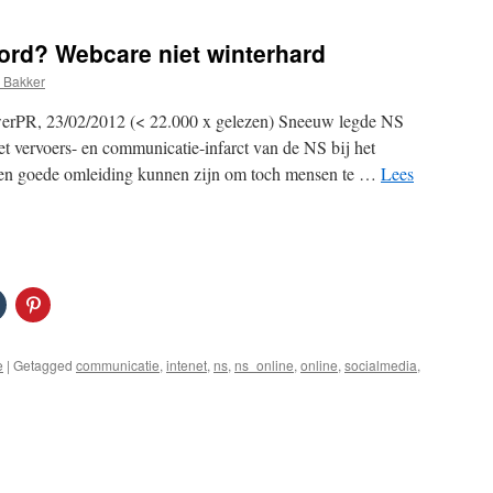
ord? Webcare niet winterhard
 Bakker
werPR, 23/02/2012 (< 22.000 x gelezen) Sneeuw legde NS
t vervoers- en communicatie-infarct van de NS bij het
een goede omleiding kunnen zijn om toch mensen te …
Lees
e
|
Getagged
communicatie
,
intenet
,
ns
,
ns_online
,
online
,
socialmedia
,
oor
NS
et
witter
ntspoord?
ebcare