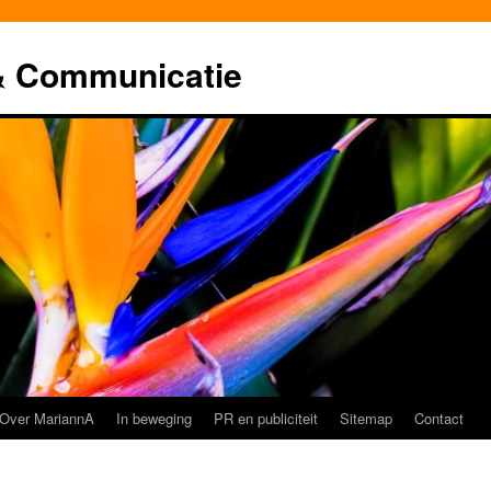
& Communicatie
Over MariannA
In beweging
PR en publiciteit
Sitemap
Contact