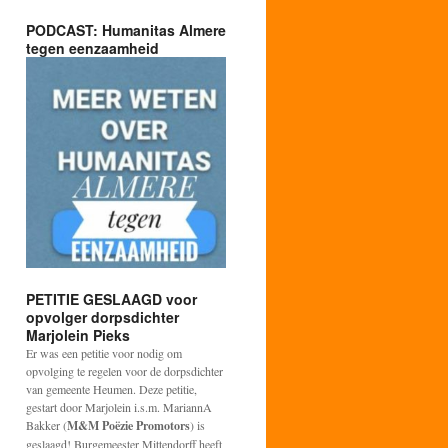
PODCAST: Humanitas Almere
tegen eenzaamheid
PETITIE GESLAAGD voor
opvolger dorpsdichter
Marjolein Pieks
Er was een petitie voor nodig om
opvolging te regelen voor de dorpsdichter
van gemeente Heumen. Deze petitie,
gestart door Marjolein i.s.m. MariannA
Bakker (
M&M Poëzie Promotors
) is
geslaagd! Burgemeester Mittendorff heeft