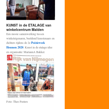
KUNST in de ETALAGE van
winkelcentrum Malden
Een mooie samenwerking tussen
winkeleigenaren, beeldend kunstenaars en
dichters tijdens de 2e
Poëzieweek
Heumen 2020
. Kunst in de etalage-idee
en organisatie: MariannA Bakker.
Foto: Theo Peeters