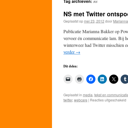
ns
Tag archieven:
de
NS met Twitter ontspo
inhoud
Geplaatst op
mei 23, 2012
door
Marianna
Publicatie Marianna Bakker op Po
vervoer én communicatie lam. Bij he
winterweer had Twitter misschien 
verder
→
Dit delen:
Geplaatst in
media
,
tekst en communicati
v
twitter
,
webcare
|
Reacties uitgeschakeld
m
T
o
W