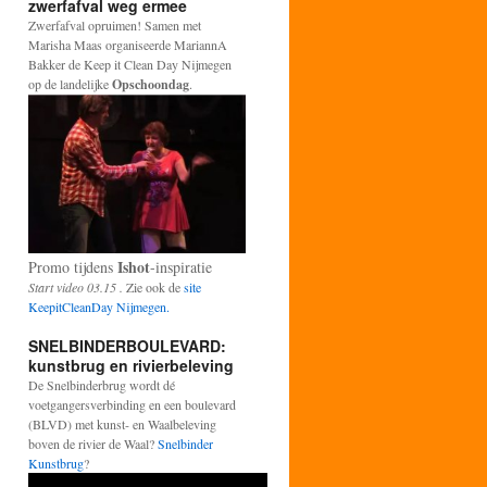
zwerfafval weg ermee
Zwerfafval opruimen! Samen met
Marisha Maas organiseerde MariannA
Bakker de Keep it Clean Day Nijmegen
op de landelijke
Opschoondag
.
Ishot
Promo tijdens
-inspiratie
Start video 03.15 .
Zie ook de
site
KeepitCleanDay Nijmegen.
SNELBINDERBOULEVARD:
kunstbrug en rivierbeleving
De Snelbinderbrug wordt dé
voetgangersverbinding en een boulevard
(BLVD) met kunst- en Waalbeleving
boven de rivier de Waal?
Snelbinder
Kunstbrug
?