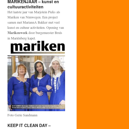
MARIKENJAAR – kunst en
cultuuractiviteiten
Het laatste jaar van Marjolein Pieks als
Mariken van Nimwegen. Een project
samen met MariannA Bakker met veel
kunst en cultuur activiteiten. Opening van
Marikenweek
door burgemeester Bruls
in Mariënberg kapel.
Foto Gerie Sandmann
KEEP IT CLEAN DAY –