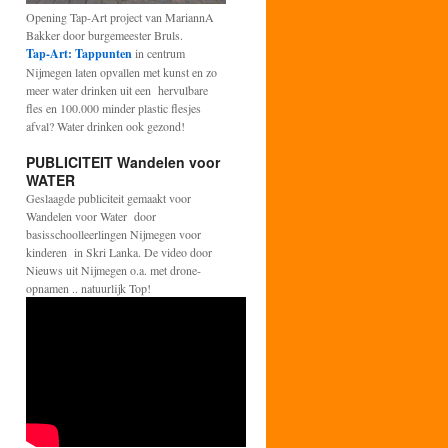
Opening Tap-Art project van MariannA
Bakker door burgemeester Bruls.
Tap-Art: Tappunten
in centrum
Nijmegen laten opvallen met kunst en zo
meer water drinken uit een hervulbare
fles en 100.000 minder plastic flesjes
afval? Water drinken ook gezond!
PUBLICITEIT Wandelen voor
WATER
Geslaagde publiciteit gemaakt voor
Wandelen voor Water door
basisschoolleerlingen Nijmegen voor
kinderen in Skri Lanka. De video door
Nieuws uit Nijmegen o.a. met drone-
opnamen .. natuurlijk Top!