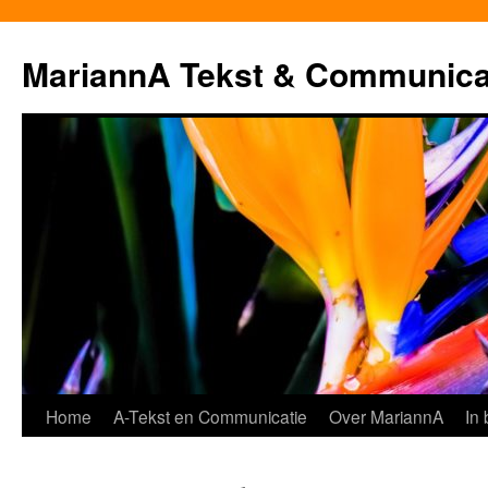
MariannA Tekst & Communica
Ga
Home
A-Tekst en Communicatie
Over MariannA
In
naar