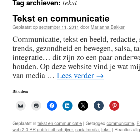
tekst
Tag archieven:
de
inhoud
Tekst en communicatie
Geplaatst op
september 11, 2011
door
Marianna Bakker
Communicatie, tekst en beeld, redactie, 
trends, gezondheid en bewegen, salsa, taa
integratie… dit zijn zo een paar onderw
houden. Op deze website vind je wat mij
van media …
Lees verder
→
Dit delen:
Geplaatst in
tekst en communicatie
|
Getagged
communicatie
,
P
web 2.0 PR publiciteit schrijver
,
socialmedia
,
tekst
|
Reacties uit