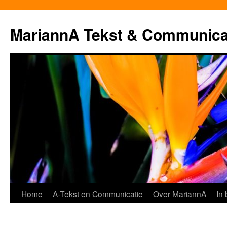
MariannA Tekst & Communica
Ga
Home
A-Tekst en Communicatie
Over MariannA
In
naar