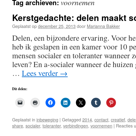
voornemen
Tag archieven:
de
inhoud
Kerstgedachte: delen maakt s
Geplaatst op
december 25, 2013
door
Marianna Bakker
Delen, een bijzondere ervaring. Voor het
heb ik geslapen in een kamer voor 10 
mensen socialer en toleranter wanneer z
leven? En a-socialer wanneer de huizen 
…
Lees verder
→
Dit delen:
Geplaatst in
inbeweging
|
Getagged
2014
,
contact
,
creatief
,
dele
share
,
socialer
,
toleranter
,
verbindingen
,
voornemen
|
Reacties 