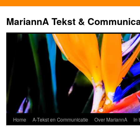
MariannA Tekst & Communica
Ga
Home
A-Tekst en Communicatie
Over MariannA
In
naar