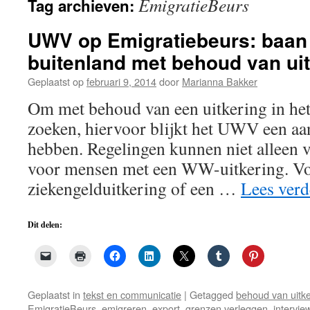
EmigratieBeurs
Tag archieven:
de
inhoud
UWV op Emigratiebeurs: baan
buitenland met behoud van ui
Geplaatst op
februari 9, 2014
door
Marianna Bakker
Om met behoud van een uitkering in het
zoeken, hiervoor blijkt het UWV een aa
hebben. Regelingen kunnen niet alleen v
voor mensen met een WW-uitkering. V
ziekengelduitkering of een …
Lees ver
Dit delen:
Geplaatst in
tekst en communicatie
|
Getagged
behoud van uitke
EmigratieBeurs
,
emigreren
,
export
,
grenzen verleggen
,
intervie