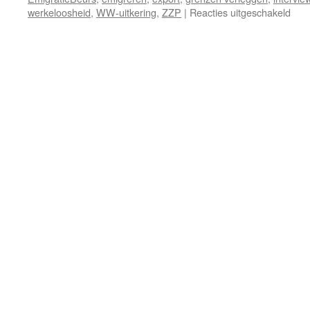
voor
werkeloosheid
,
WW-uitkering
,
ZZP
|
Reacties uitgeschakeld
UW
op
Emig
baa
zoe
in
buit
met
beh
van
uitk