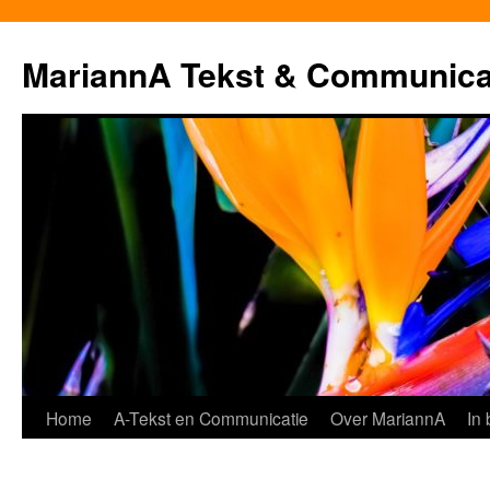
MariannA Tekst & Communica
Ga
Home
A-Tekst en Communicatie
Over MariannA
In
naar