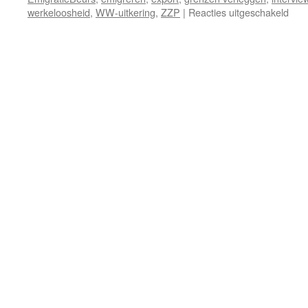
voor
werkeloosheid
,
WW-uitkering
,
ZZP
|
Reacties uitgeschakeld
UW
op
Emig
baa
zoe
in
buit
met
beh
van
uitk