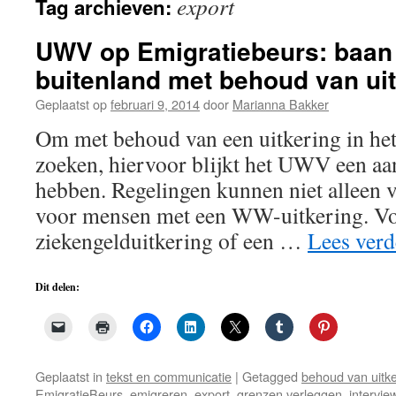
export
Tag archieven:
de
inhoud
UWV op Emigratiebeurs: baan
buitenland met behoud van ui
Geplaatst op
februari 9, 2014
door
Marianna Bakker
Om met behoud van een uitkering in het
zoeken, hiervoor blijkt het UWV een aa
hebben. Regelingen kunnen niet alleen v
voor mensen met een WW-uitkering. V
ziekengelduitkering of een …
Lees ver
Dit delen:
Geplaatst in
tekst en communicatie
|
Getagged
behoud van uitke
EmigratieBeurs
,
emigreren
,
export
,
grenzen verleggen
,
intervie